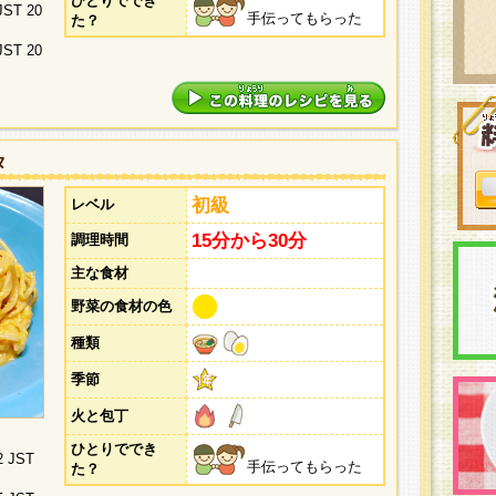
ひとりででき
 JST 20
手伝ってもらった
た？
 JST 20
タ
初級
レベル
15分から30分
調理時間
主な食材
野菜の食材の色
種類
季節
火と包丁
ひとりででき
2 JST
手伝ってもらった
た？