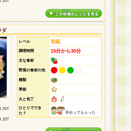
5 JST
ラダ
初級
レベル
15分から30分
調理時間
主な食材
野菜の食材の色
種類
季節
火と包丁
ひとりででき
4 JST
手伝ってもらった
た？
3 JST