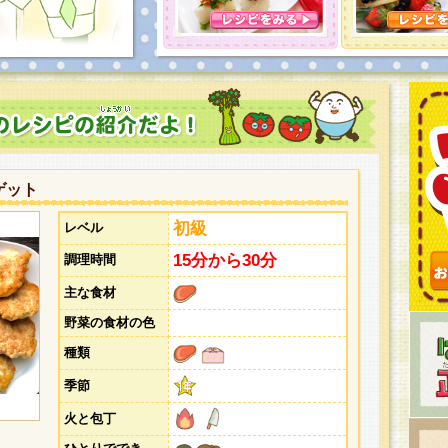
とうございました。次回企画もお楽しみに！
ゲット
初級
レベル
15分から30分
調理時間
主な食材
野菜の食材の色
種類
季節
火と包丁