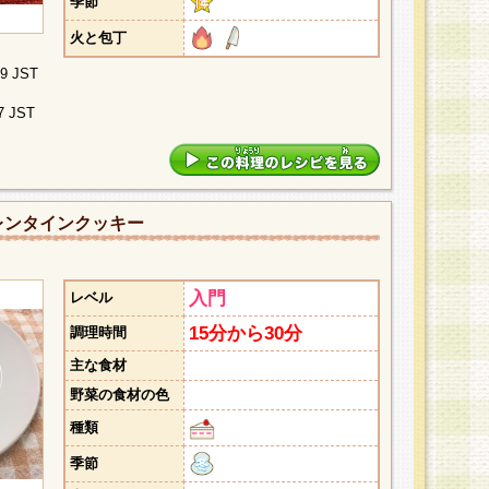
季節
火と包丁
09 JST
7 JST
レンタインクッキー
入門
レベル
15分から30分
調理時間
主な食材
野菜の食材の色
種類
季節