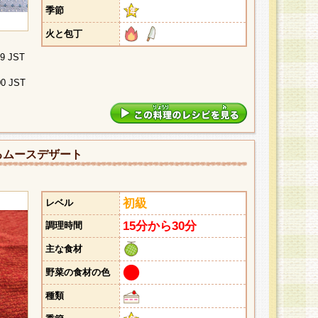
季節
火と包丁
29 JST
00 JST
るムースデザート
初級
レベル
15分から30分
調理時間
主な食材
野菜の食材の色
種類