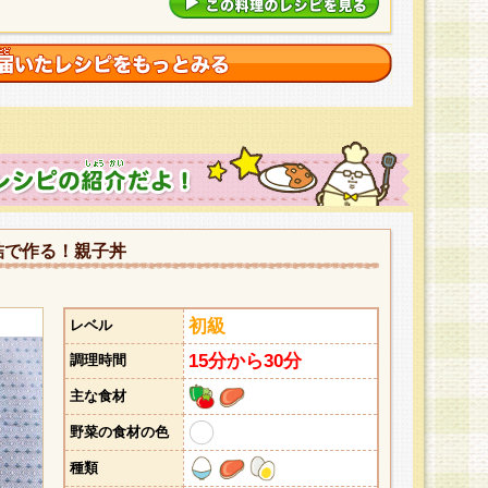
詰で作る！親子丼
初級
レベル
15分から30分
調理時間
主な食材
野菜の食材の色
種類