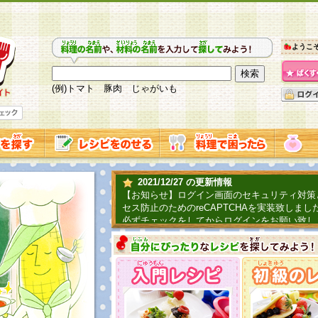
ようこ
(例)トマト 豚肉 じゃがいも
2021/12/27 の更新情報
【お知らせ】ログイン画面のセキュリティ対策
セス防止のためのreCAPTCHAを実装致しまし
必ずチェックをしてからログインをお願い致し
2019/06/04 の更新情報
ファーマ村からコーンシェフが簡単レシピを紹
2018/07/01 の更新情報
チャレンジ企画第三弾！お母さん、お父さんへ
てごはんを作ろう！は終了致しました。たくさ