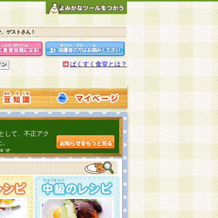
そ、ゲストさん！
ぱくすく食堂とは？
として、不正アク
た。
ます。
介するよ！
こちら
日頃の感謝をこめ
んの投稿、ありが