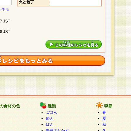
火と包丁
ルネモ
07 JST
48 JST
の食材の色
種類
季節
ごはん
春
めん
夏
ぱん
秋
野菜のおかず
冬