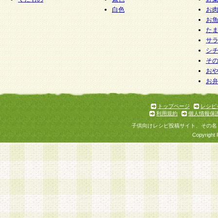
白色
お
お
た
サ
シ
そ
お
お
トップページ
レシピ
利用規約
個人情報保
子供向けレシピ投稿サイト、その名
Copyright 