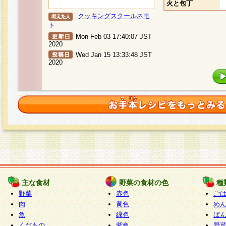
火と包丁
クッキングスクールネモ
ト
Mon Feb 03 17:40:07 JST
2020
Wed Jan 15 13:33:48 JST
2020
主な食材
野菜の食材の色
種
野菜
赤色
ご
肉
黄色
め
魚
緑色
ぱ
くだもの
紫色
野