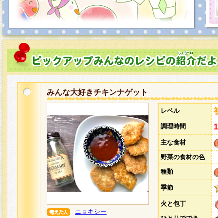
みんな大好きチキンナゲット
レベル
調理時間
主な食材
野菜の食材の色
種類
季節
火と包丁
ニョキシー