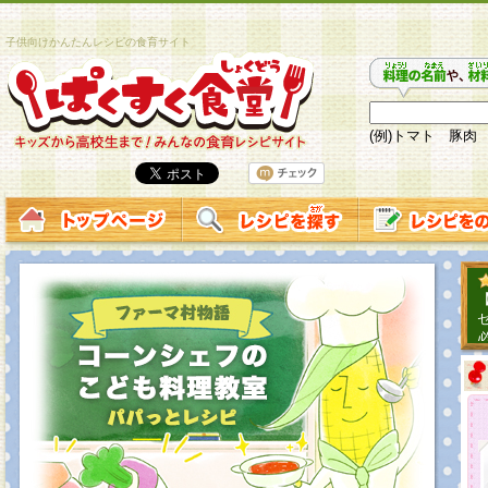
子供向けかんたんレシピの食育サイト
(例)トマト 豚肉