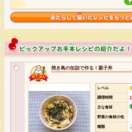
焼き鳥の缶詰で作る！親子丼
レベル
調理時間
主な食材
野菜の食材の色
種類