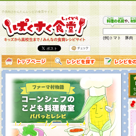
子供向けかんたんレシピの食育サイト
(例)トマト 豚肉