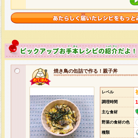
焼き鳥の缶詰で作る！親子丼
レベル
調理時間
主な食材
野菜の食材の色
種類