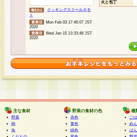
火と包丁
クッキングスクールネモ
ト
Mon Feb 03 17:40:07 JST
2020
Wed Jan 15 13:33:48 JST
2020
主な食材
野菜の食材の色
種
野菜
赤色
ご
肉
黄色
め
魚
緑色
ぱ
くだもの
紫色
野