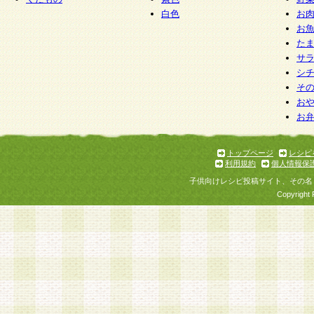
白色
お
お
た
サ
シ
そ
お
お
トップページ
レシピ
利用規約
個人情報保
子供向けレシピ投稿サイト、その名
Copyright 