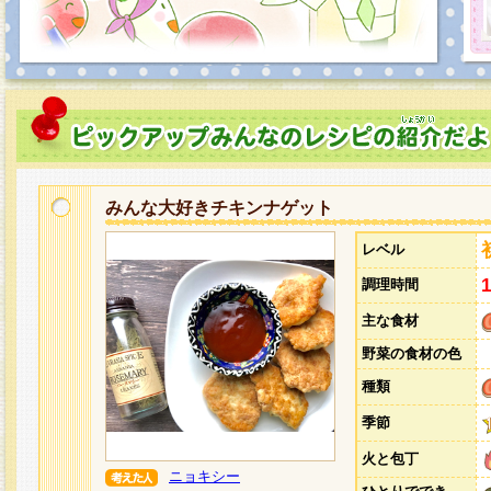
みんな大好きチキンナゲット
レベル
調理時間
主な食材
野菜の食材の色
種類
季節
火と包丁
ニョキシー