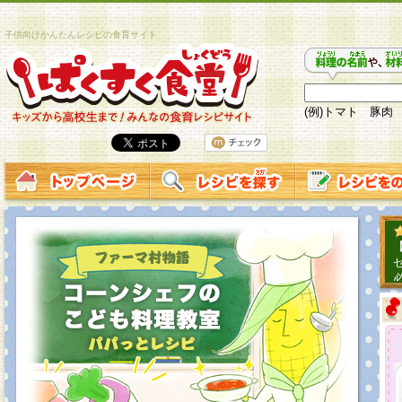
子供向けかんたんレシピの食育サイト
(例)トマト 豚肉