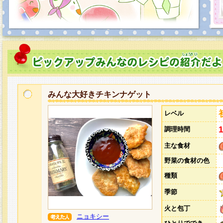
みんな大好きチキンナゲット
レベル
調理時間
主な食材
野菜の食材の色
種類
季節
火と包丁
ニョキシー