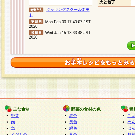
火と包丁
クッキングスクールネモ
ト
Mon Feb 03 17:40:07 JST
2020
Wed Jan 15 13:33:48 JST
2020
主な食材
野菜の食材の色
種
野菜
赤色
ご
肉
黄色
め
魚
緑色
ぱ
くだもの
紫色
野