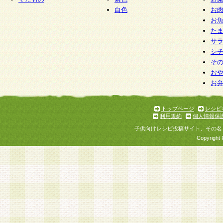
白色
お
お
た
サ
シ
そ
お
お
トップページ
レシピ
利用規約
個人情報保
子供向けレシピ投稿サイト、その名
Copyright 