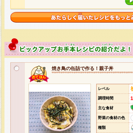
焼き鳥の缶詰で作る！親子丼
レベル
調理時間
主な食材
野菜の食材の色
種類