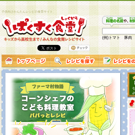
子供向けかんたんレシピの食育サイト
(例)トマト 豚肉