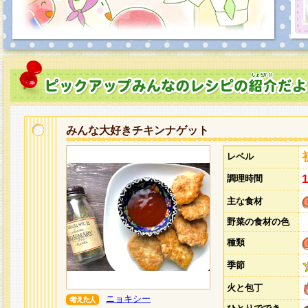
みんな大好きチキンナゲット
レベル
調理時間
主な食材
野菜の食材の色
種類
季節
火と包丁
ニョキシー