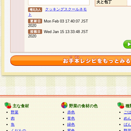
火と包丁
クッキングスクールネモ
ト
Mon Feb 03 17:40:07 JST
2020
Wed Jan 15 13:33:48 JST
2020
主な食材
野菜の食材の色
種
野菜
赤色
ご
肉
黄色
め
魚
緑色
ぱ
くだもの
紫色
野