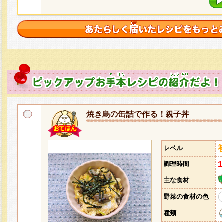
焼き鳥の缶詰で作る！親子丼
レベル
調理時間
主な食材
野菜の食材の色
種類