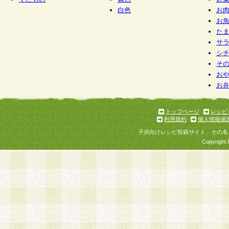
白色
お
お
た
サ
シ
そ
お
お
トップページ
レシピ
利用規約
個人情報保
子供向けレシピ投稿サイト、その名
Copyright 