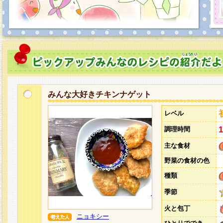
みんな大好きチキンナゲット
レベル
調理時間
主な食材
野菜の食材の色
種類
季節
火と包丁
ニョキシー