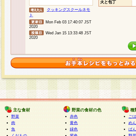
火と包丁
クッキングスクールネモ
ト
Mon Feb 03 17:40:07 JST
2020
Wed Jan 15 13:33:48 JST
2020
主な食材
野菜の食材の色
種
野菜
赤色
ご
肉
黄色
め
魚
緑色
ぱ
くだもの
紫色
野