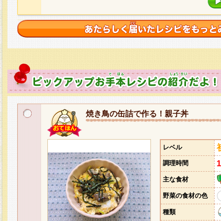
焼き鳥の缶詰で作る！親子丼
レベル
調理時間
主な食材
野菜の食材の色
種類