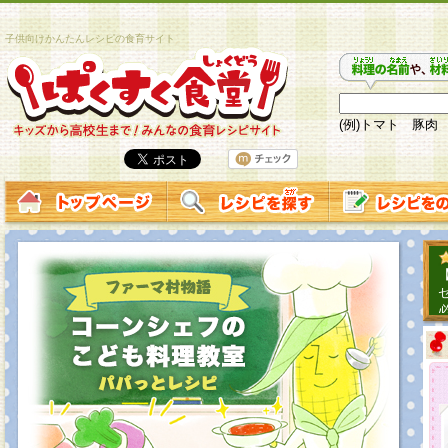
子供向けかんたんレシピの食育サイト
(例)トマト 豚肉