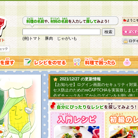
ようこ
(例)トマト 豚肉 じゃがいも
2021/12/27 の更新情報
【お知らせ】ログイン画面のセキュリティ対策
セス防止のためのreCAPTCHAを実装致しまし
必ずチェックをしてからログインをお願い致し
2019/06/04 の更新情報
ファーマ村からコーンシェフが簡単レシピを紹
2018/07/01 の更新情報
チャレンジ企画第三弾！お母さん、お父さんへ
てごはんを作ろう！は終了致しました。たくさ