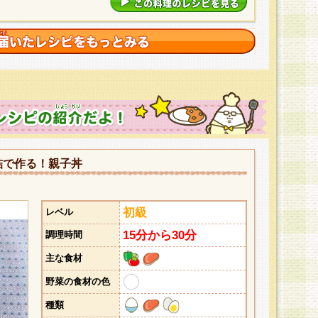
詰で作る！親子丼
初級
レベル
15分から30分
調理時間
主な食材
野菜の食材の色
種類