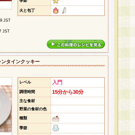
季節
火と包丁
09 JST
7 JST
レンタインクッキー
入門
レベル
15分から30分
調理時間
主な食材
野菜の食材の色
種類
季節