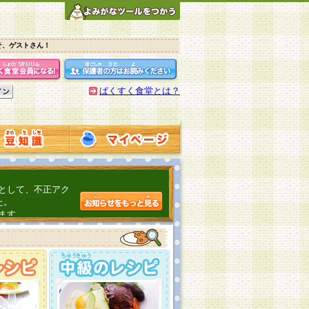
そ、ゲストさん！
ぱくすく食堂とは？
として、不正アク
た。
ます。
介するよ！
こちら
日頃の感謝をこめ
んの投稿、ありが