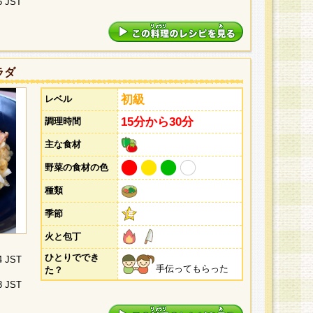
5 JST
ラダ
初級
レベル
15分から30分
調理時間
主な食材
野菜の食材の色
種類
季節
火と包丁
ひとりででき
4 JST
手伝ってもらった
た？
3 JST