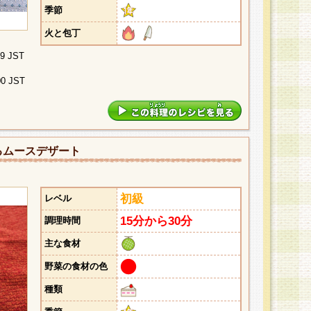
季節
火と包丁
29 JST
00 JST
るムースデザート
初級
レベル
15分から30分
調理時間
主な食材
野菜の食材の色
種類