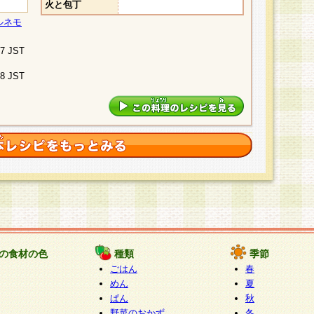
火と包丁
ルネモ
07 JST
48 JST
の食材の色
種類
季節
ごはん
春
めん
夏
ぱん
秋
野菜のおかず
冬