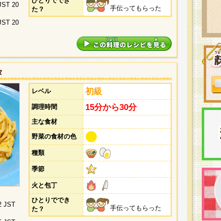
ひとりででき
 JST 20
手伝ってもらった
た？
 JST 20
タ
初級
レベル
15分から30分
調理時間
主な食材
野菜の食材の色
種類
季節
火と包丁
ひとりででき
2 JST
手伝ってもらった
た？