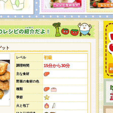
とうございました。次回企画もお楽しみに！
ゲット
初級
レベル
15分から30分
調理時間
主な食材
野菜の食材の色
種類
季節
火と包丁