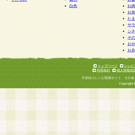
白色
お
お
た
サ
シ
そ
お
お
トップページ
レシピ
利用規約
個人情報保
子供向けレシピ投稿サイト、その名
Copyright 