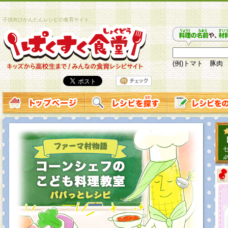
子供向けかんたんレシピの食育サイト
(例)トマト 豚肉