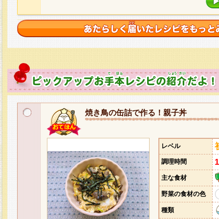
焼き鳥の缶詰で作る！親子丼
レベル
調理時間
主な食材
野菜の食材の色
種類