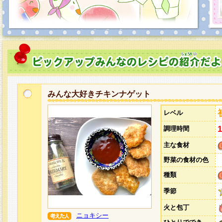
みんな大好きチキンナゲット
レベル
調理時間
主な食材
野菜の食材の色
種類
季節
火と包丁
ニョキシー