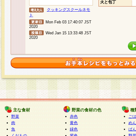
火と包丁
クッキングスクールネモ
ト
Mon Feb 03 17:40:07 JST
2020
Wed Jan 15 13:33:48 JST
2020
主な食材
野菜の食材の色
種
野菜
赤色
ご
肉
黄色
め
魚
緑色
ぱ
くだもの
紫色
野