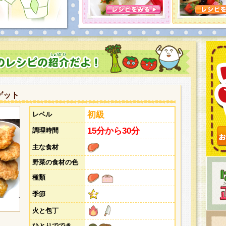
ゲット
初級
レベル
15分から30分
調理時間
主な食材
野菜の食材の色
種類
季節
火と包丁
ひとりででき