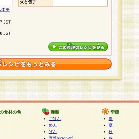
火と包丁
ルネモ
07 JST
48 JST
の食材の色
種類
季節
ごはん
春
めん
夏
ぱん
秋
野菜のおかず
冬