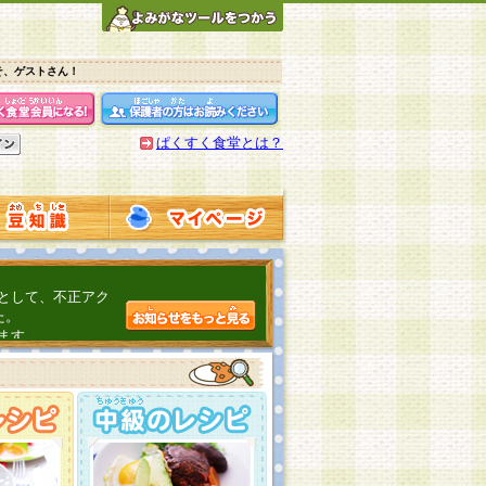
そ、ゲストさん！
ぱくすく食堂とは？
として、不正アク
た。
ます。
介するよ！
こちら
日頃の感謝をこめ
んの投稿、ありが