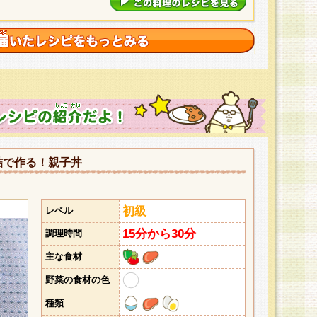
詰で作る！親子丼
初級
レベル
15分から30分
調理時間
主な食材
野菜の食材の色
種類