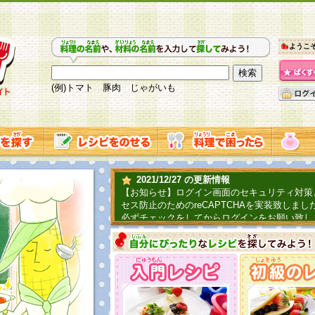
ようこ
(例)トマト 豚肉 じゃがいも
2021/12/27 の更新情報
【お知らせ】ログイン画面のセキュリティ対策
セス防止のためのreCAPTCHAを実装致しまし
必ずチェックをしてからログインをお願い致し
2019/06/04 の更新情報
ファーマ村からコーンシェフが簡単レシピを紹
2018/07/01 の更新情報
チャレンジ企画第三弾！お母さん、お父さんへ
てごはんを作ろう！は終了致しました。たくさ
とうございました。次回企画もお楽しみに！