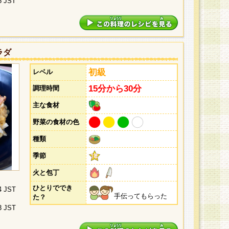
5 JST
ラダ
初級
レベル
15分から30分
調理時間
主な食材
野菜の食材の色
種類
季節
火と包丁
ひとりででき
4 JST
手伝ってもらった
た？
3 JST