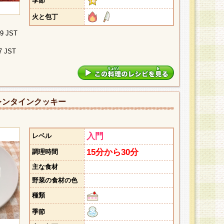
季節
火と包丁
09 JST
7 JST
レンタインクッキー
入門
レベル
15分から30分
調理時間
主な食材
野菜の食材の色
種類
季節