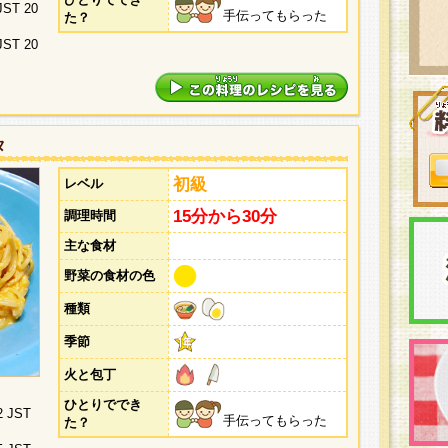
 JST 20
手伝ってもらった
た？
 JST 20
タ
初級
レベル
15分から30分
調理時間
主な食材
野菜の食材の色
種類
季節
火と包丁
ひとりででき
2 JST
手伝ってもらった
た？