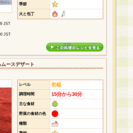
季節
火と包丁
29 JST
00 JST
るムースデザート
初級
レベル
15分から30分
調理時間
主な食材
野菜の食材の色
種類