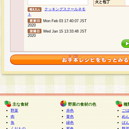
火と包丁
クッキングスクールネモ
ト
Mon Feb 03 17:40:07 JST
2020
Wed Jan 15 13:33:48 JST
2020
主な食材
野菜の食材の色
種
野菜
赤色
ご
肉
黄色
め
魚
緑色
ぱ
くだもの
紫色
野