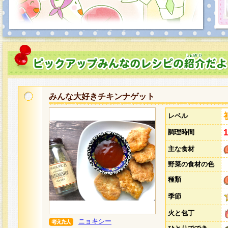
みんな大好きチキンナゲット
レベル
調理時間
主な食材
野菜の食材の色
種類
季節
火と包丁
ニョキシー