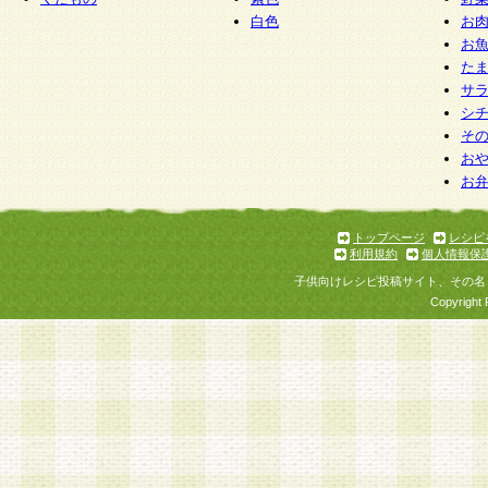
白色
お
お
た
サ
シ
そ
お
お
トップページ
レシピ
利用規約
個人情報保
子供向けレシピ投稿サイト、その名
Copyright 