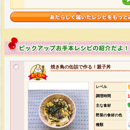
焼き鳥の缶詰で作る！親子丼
レベル
調理時間
主な食材
野菜の食材の色
種類