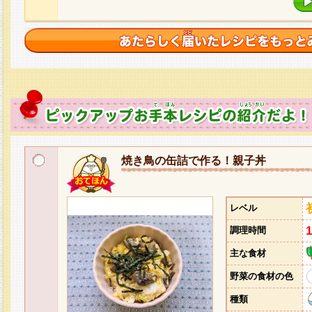
焼き鳥の缶詰で作る！親子丼
レベル
調理時間
主な食材
野菜の食材の色
種類