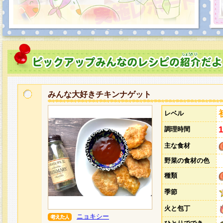
みんな大好きチキンナゲット
レベル
調理時間
主な食材
野菜の食材の色
種類
季節
火と包丁
ニョキシー