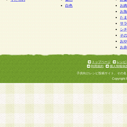
白色
お
お
た
サ
シ
そ
お
お
トップページ
レシピ
利用規約
個人情報保
子供向けレシピ投稿サイト、その名
Copyright 