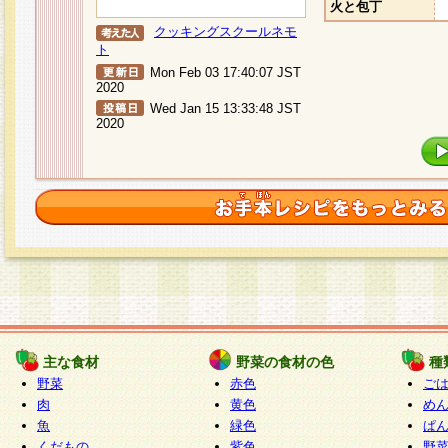
火と包丁
クッキングスクールネモ
ト
Mon Feb 03 17:40:07 JST
2020
Wed Jan 15 13:33:48 JST
2020
主な食材
野菜の食材の色
種
野菜
赤色
ご
肉
黄色
め
魚
緑色
ぱ
くだもの
紫色
野