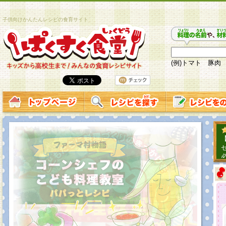
子供向けかんたんレシピの食育サイト
(例)トマト 豚肉