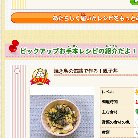
焼き鳥の缶詰で作る！親子丼
レベル
調理時間
主な食材
野菜の食材の色
種類