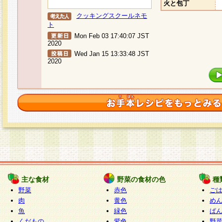
火と包丁
クッキングスクールネモ
ト
Mon Feb 03 17:40:07 JST
2020
Wed Jan 15 13:33:48 JST
2020
主な食材
野菜の食材の色
種
野菜
赤色
ご
肉
黄色
め
魚
緑色
ぱ
くだもの
紫色
野