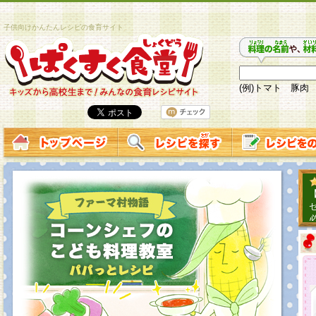
子供向けかんたんレシピの食育サイト
(例)トマト 豚肉