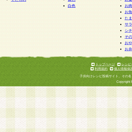
白色
お
お
た
サ
シ
そ
お
お
トップページ
レシピ
利用規約
個人情報保
子供向けレシピ投稿サイト、その名
Copyright 