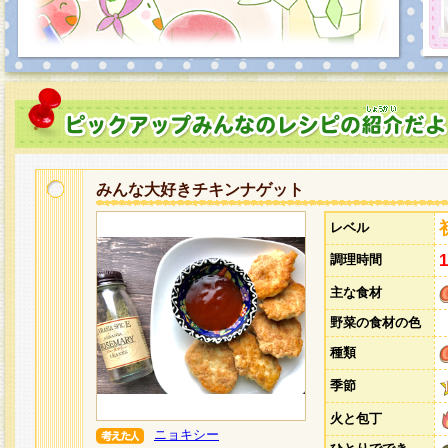
みんな大好きチキンナゲット
レベル
調理時間
主な食材
野菜の食材の色
種類
季節
火と包丁
ニョキシー