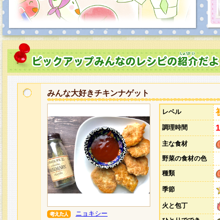
みんな大好きチキンナゲット
レベル
調理時間
主な食材
野菜の食材の色
種類
季節
火と包丁
ニョキシー