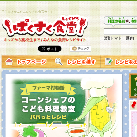
子供向けかんたんレシピの食育サイト
(例)トマト 豚肉