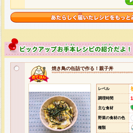
焼き鳥の缶詰で作る！親子丼
レベル
調理時間
主な食材
野菜の食材の色
種類