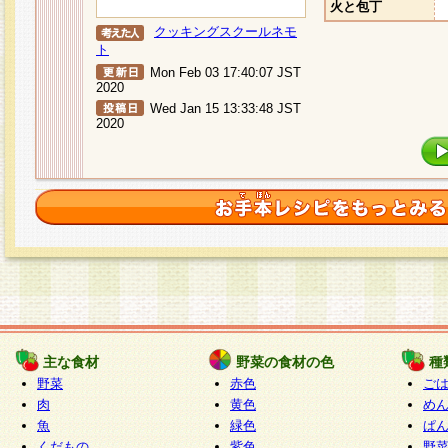
火と包丁
クッキングスクールネモ
ト
Mon Feb 03 17:40:07 JST
2020
Wed Jan 15 13:33:48 JST
2020
主な食材
野菜の食材の色
種
野菜
赤色
ご
肉
黄色
め
魚
緑色
ぱ
くだもの
紫色
野