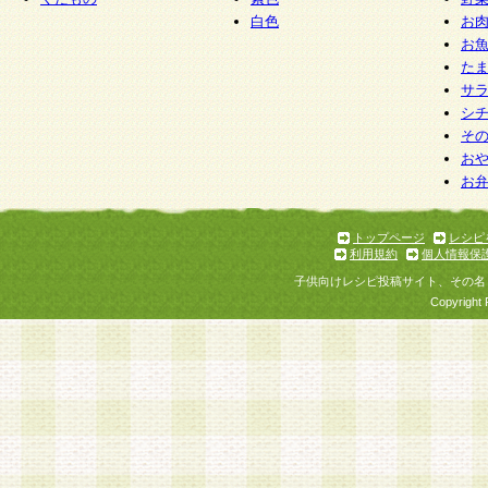
白色
お
お
た
サ
シ
そ
お
お
トップページ
レシピ
利用規約
個人情報保
子供向けレシピ投稿サイト、その名
Copyright 