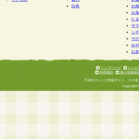
白色
お
お
た
サ
シ
そ
お
お
トップページ
レシピ
利用規約
個人情報保
子供向けレシピ投稿サイト、その名
Copyright 