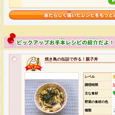
焼き鳥の缶詰で作る！親子丼
レベル
調理時間
主な食材
野菜の食材の色
種類