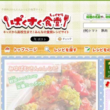
子供向けかんたんレシピの食育サイト
(例)トマト 豚肉