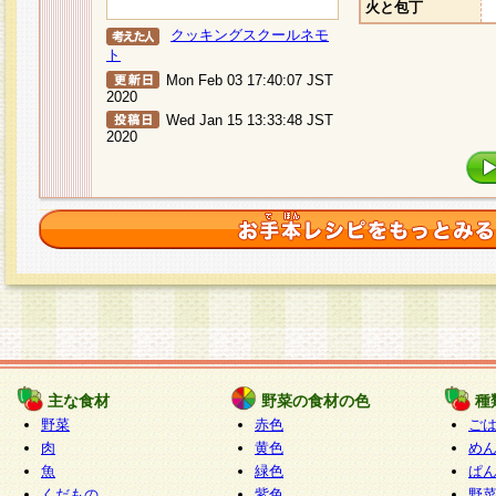
火と包丁
クッキングスクールネモ
ト
Mon Feb 03 17:40:07 JST
2020
Wed Jan 15 13:33:48 JST
2020
主な食材
野菜の食材の色
種
野菜
赤色
ご
肉
黄色
め
魚
緑色
ぱ
くだもの
紫色
野