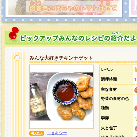
みんな大好きチキンナゲット
レベル
調理時間
主な食材
野菜の食材の色
種類
季節
火と包丁
ニョキシー