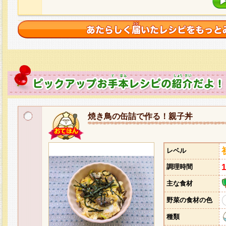
焼き鳥の缶詰で作る！親子丼
レベル
調理時間
主な食材
野菜の食材の色
種類