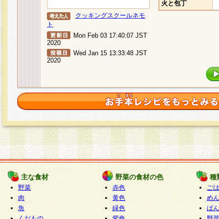
火と包丁
クッキングスクールネモ
ト
Mon Feb 03 17:40:07 JST
2020
Wed Jan 15 13:33:48 JST
2020
主な食材
野菜の食材の色
種
野菜
赤色
ご
肉
黄色
め
魚
緑色
ぱ
くだもの
紫色
野