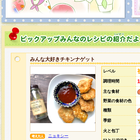
みんな大好きチキンナゲット
レベル
調理時間
主な食材
野菜の食材の色
種類
季節
火と包丁
ニョキシー