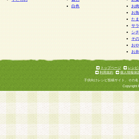
白色
お
お
た
サ
シ
そ
お
お
トップページ
レシピ
利用規約
個人情報保
子供向けレシピ投稿サイト、その名
Copyright 