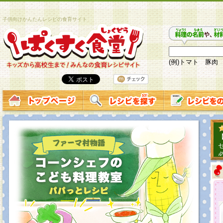
子供向けかんたんレシピの食育サイト
(例)トマト 豚肉