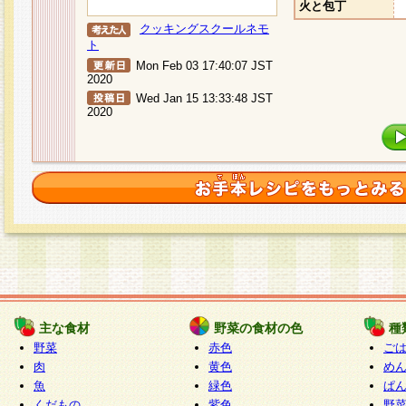
火と包丁
クッキングスクールネモ
ト
Mon Feb 03 17:40:07 JST
2020
Wed Jan 15 13:33:48 JST
2020
主な食材
野菜の食材の色
種
野菜
赤色
ご
肉
黄色
め
魚
緑色
ぱ
くだもの
紫色
野