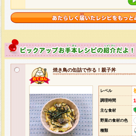
焼き鳥の缶詰で作る！親子丼
レベル
調理時間
主な食材
野菜の食材の色
種類