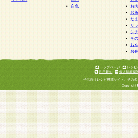
白色
お
お
た
サ
シ
そ
お
お
トップページ
レシピ
利用規約
個人情報保
子供向けレシピ投稿サイト、その名
Copyright 