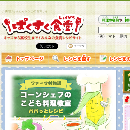
子供向けかんたんレシピの食育サイト
(例)トマト 豚肉