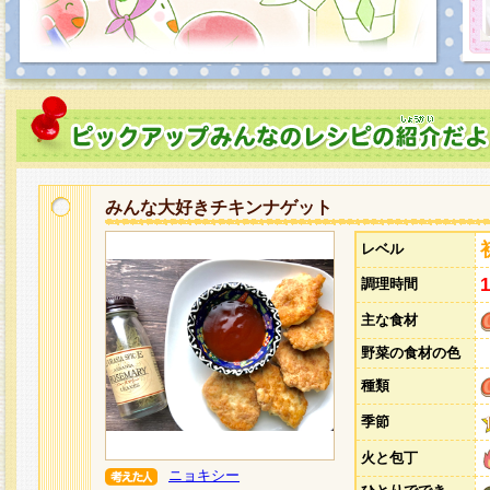
みんな大好きチキンナゲット
レベル
調理時間
主な食材
野菜の食材の色
種類
季節
火と包丁
ニョキシー