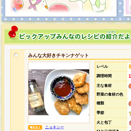
みんな大好きチキンナゲット
レベル
調理時間
主な食材
野菜の食材の色
種類
季節
火と包丁
ニョキシー