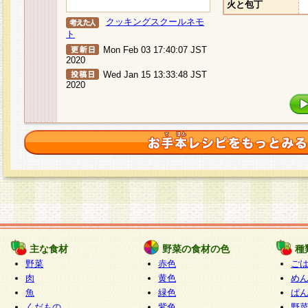
火と包丁
クッキングスクールネモ
ト
Mon Feb 03 17:40:07 JST
2020
Wed Jan 15 13:33:48 JST
2020
主な食材
野菜の食材の色
種
野菜
赤色
ご
肉
黄色
め
魚
緑色
ぱ
くだもの
紫色
野