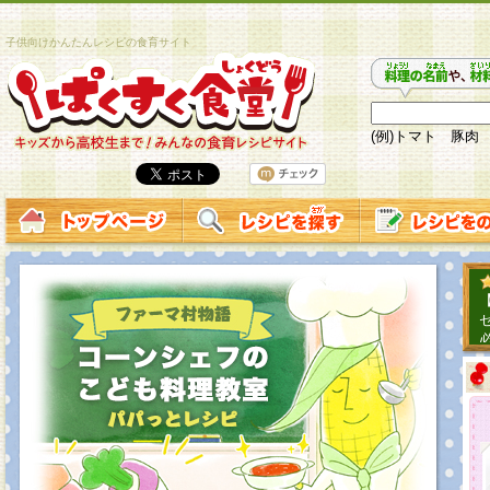
子供向けかんたんレシピの食育サイト
(例)トマト 豚肉