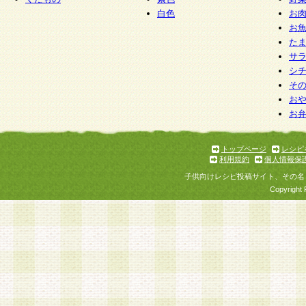
白色
お
お
た
サ
シ
そ
お
お
トップページ
レシピ
利用規約
個人情報保
子供向けレシピ投稿サイト、その名
Copyright 