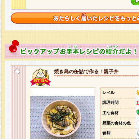
焼き鳥の缶詰で作る！親子丼
レベル
調理時間
主な食材
野菜の食材の色
種類