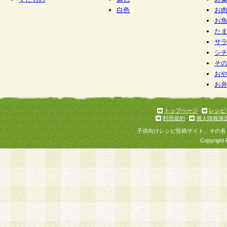
白色
お
お
た
サ
シ
そ
お
お
トップページ
レシピ
利用規約
個人情報保
子供向けレシピ投稿サイト、その名
Copyright 