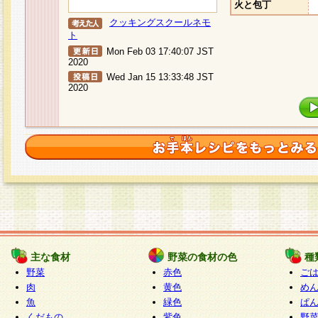
火と包丁
クッキングスクールネモ
ト
Mon Feb 03 17:40:07 JST
2020
Wed Jan 15 13:33:48 JST
2020
主な食材
野菜の食材の色
種
野菜
赤色
ご
肉
黄色
め
魚
緑色
ぱ
くだもの
紫色
野