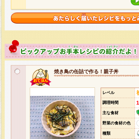
焼き鳥の缶詰で作る！親子丼
レベル
調理時間
主な食材
野菜の食材の色
種類