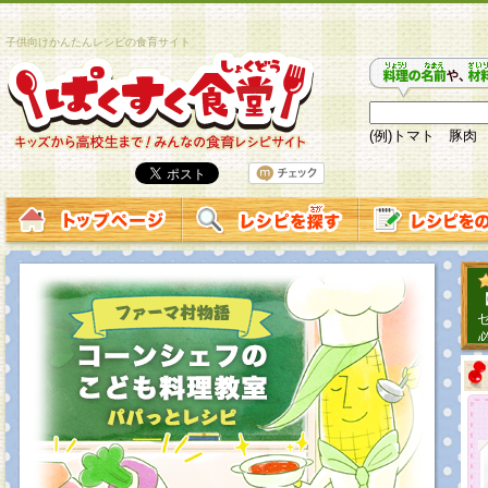
子供向けかんたんレシピの食育サイト
(例)トマト 豚肉