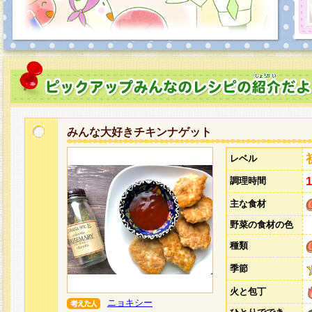
みんな大好きチキンナゲット
レベル
調理時間
主な食材
野菜の食材の色
種類
季節
火と包丁
ニョキシー