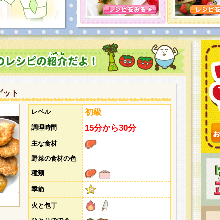
とうございました。次回企画もお楽しみに！
ゲット
初級
レベル
15分から30分
調理時間
主な食材
野菜の食材の色
種類
季節
火と包丁