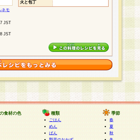
火と包丁
ルネモ
07 JST
48 JST
の食材の色
種類
季節
ごはん
春
めん
夏
ぱん
秋
野菜のおかず
冬