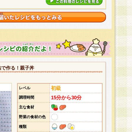
詰で作る！親子丼
初級
レベル
15分から30分
調理時間
主な食材
野菜の食材の色
種類