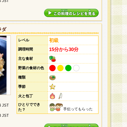
5 JST
ラダ
初級
レベル
15分から30分
調理時間
主な食材
野菜の食材の色
種類
季節
火と包丁
ひとりででき
4 JST
手伝ってもらった
た？
3 JST