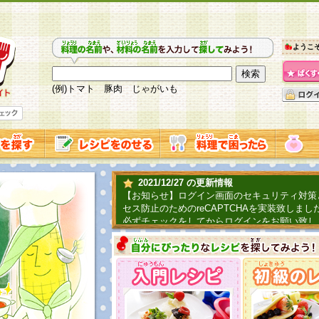
ようこ
(例)トマト 豚肉 じゃがいも
2021/12/27 の更新情報
【お知らせ】ログイン画面のセキュリティ対策
セス防止のためのreCAPTCHAを実装致しまし
必ずチェックをしてからログインをお願い致し
2019/06/04 の更新情報
ファーマ村からコーンシェフが簡単レシピを紹
2018/07/01 の更新情報
チャレンジ企画第三弾！お母さん、お父さんへ
てごはんを作ろう！は終了致しました。たくさ