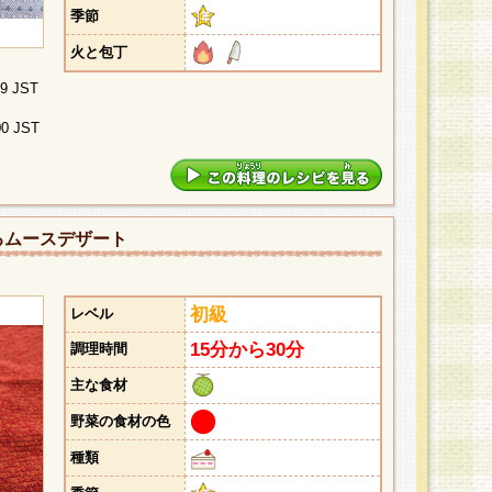
季節
火と包丁
29 JST
00 JST
るムースデザート
初級
レベル
15分から30分
調理時間
主な食材
野菜の食材の色
種類