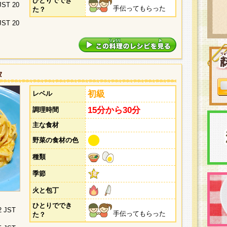
ひとりででき
 JST 20
手伝ってもらった
た？
 JST 20
タ
初級
レベル
15分から30分
調理時間
主な食材
野菜の食材の色
種類
季節
火と包丁
ひとりででき
2 JST
手伝ってもらった
た？