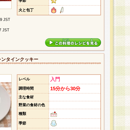
季節
火と包丁
09 JST
7 JST
レンタインクッキー
入門
レベル
15分から30分
調理時間
主な食材
野菜の食材の色
種類
季節