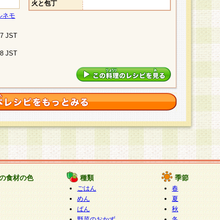
火と包丁
ルネモ
07 JST
48 JST
の食材の色
種類
季節
ごはん
春
めん
夏
ぱん
秋
野菜のおかず
冬