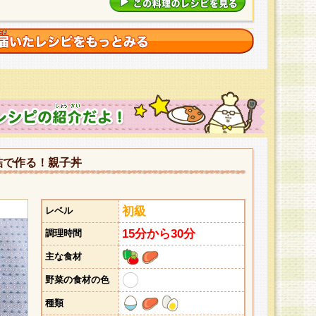
詰で作る！親子丼
初級
レベル
15分から30分
調理時間
主な食材
野菜の食材の色
種類