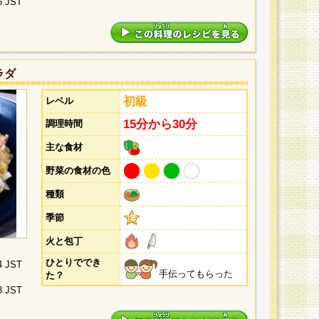
5 JST
ラダ
初級
レベル
15分から30分
調理時間
主な食材
野菜の食材の色
種類
季節
火と包丁
ひとりででき
4 JST
手伝ってもらった
た？
3 JST