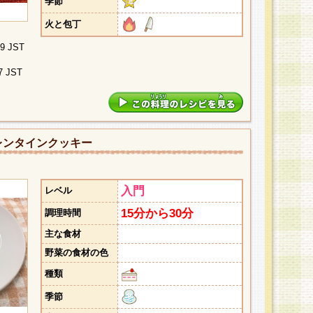
季節
火と包丁
09 JST
7 JST
レンタインクッキー
入門
レベル
15分から30分
調理時間
主な食材
野菜の食材の色
種類
季節