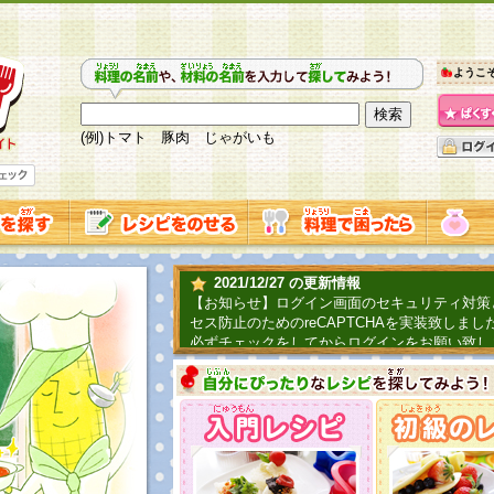
ようこ
(例)トマト 豚肉 じゃがいも
2021/12/27 の更新情報
【お知らせ】ログイン画面のセキュリティ対策
セス防止のためのreCAPTCHAを実装致しまし
必ずチェックをしてからログインをお願い致し
2019/06/04 の更新情報
ファーマ村からコーンシェフが簡単レシピを紹
2018/07/01 の更新情報
チャレンジ企画第三弾！お母さん、お父さんへ
てごはんを作ろう！は終了致しました。たくさ