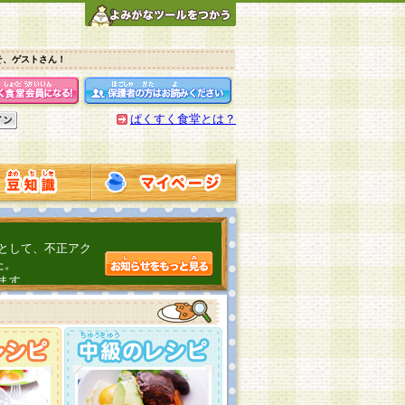
そ、ゲストさん！
ぱくすく食堂とは？
として、不正アク
た。
ます。
介するよ！
こちら
日頃の感謝をこめ
んの投稿、ありが