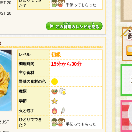
ひとりででき
 JST 20
手伝ってもらった
た？
 JST 20
タ
初級
レベル
15分から30分
調理時間
主な食材
野菜の食材の色
種類
季節
火と包丁
ひとりででき
2 JST
手伝ってもらった
た？