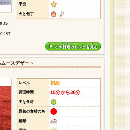
季節
火と包丁
29 JST
00 JST
るムースデザート
初級
レベル
15分から30分
調理時間
主な食材
野菜の食材の色
種類