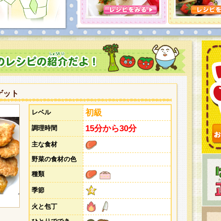
とうございました。次回企画もお楽しみに！
ゲット
初級
レベル
15分から30分
調理時間
主な食材
野菜の食材の色
種類
季節
火と包丁