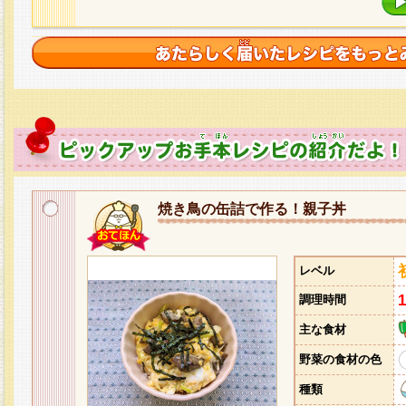
焼き鳥の缶詰で作る！親子丼
レベル
調理時間
主な食材
野菜の食材の色
種類