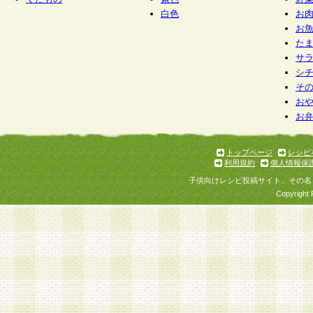
白色
お
お
た
サ
シ
そ
お
お
トップページ
レシピ
利用規約
個人情報保
子供向けレシピ投稿サイト、その名
Copyright 