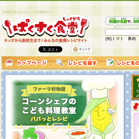
子供向けかんたんレシピの食育サイト
(例)トマト 豚肉