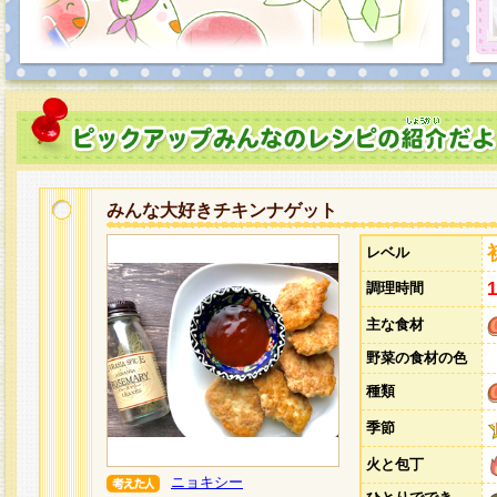
みんな大好きチキンナゲット
レベル
調理時間
主な食材
野菜の食材の色
種類
季節
火と包丁
ニョキシー