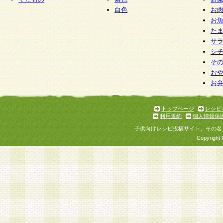
白色
お
お
た
サ
シ
そ
お
お
トップページ
レシピ
利用規約
個人情報保
子供向けレシピ投稿サイト、その名
Copyright 