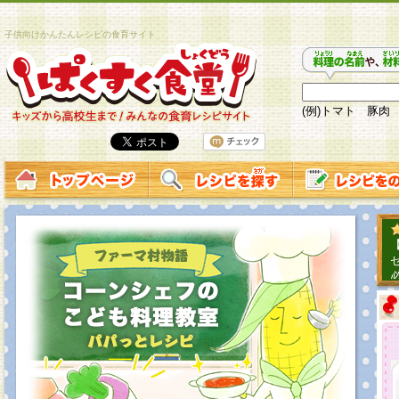
子供向けかんたんレシピの食育サイト
(例)トマト 豚肉