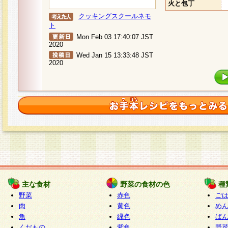
火と包丁
クッキングスクールネモ
ト
Mon Feb 03 17:40:07 JST
2020
Wed Jan 15 13:33:48 JST
2020
主な食材
野菜の食材の色
種
野菜
赤色
ご
肉
黄色
め
魚
緑色
ぱ
くだもの
紫色
野