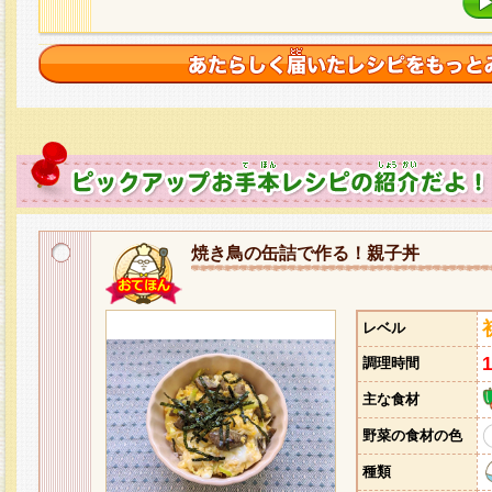
焼き鳥の缶詰で作る！親子丼
レベル
調理時間
主な食材
野菜の食材の色
種類