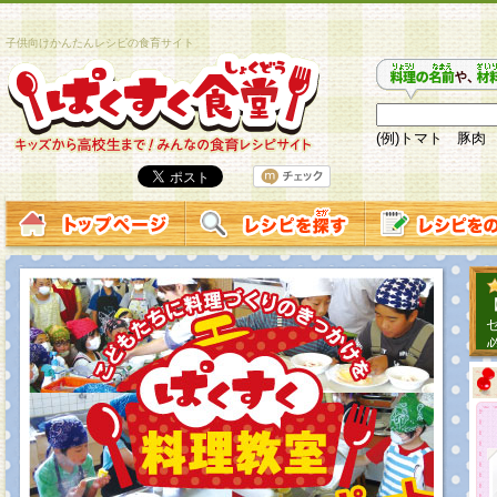
子供向けかんたんレシピの食育サイト
(例)トマト 豚肉