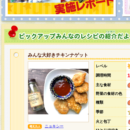
みんな大好きチキンナゲット
レベル
調理時間
主な食材
野菜の食材の色
種類
季節
火と包丁
ニョキシー