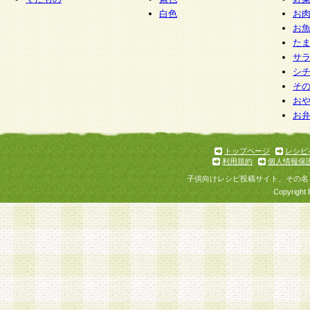
白色
お
お
た
サ
シ
そ
お
お
トップページ
レシピ
利用規約
個人情報保
子供向けレシピ投稿サイト、その名
Copyright 