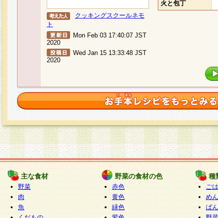
火と包丁
クッキングスクールネモ
ト
Mon Feb 03 17:40:07 JST
2020
Wed Jan 15 13:33:48 JST
2020
主な食材
野菜の食材の色
種
野菜
赤色
ご
肉
黄色
め
魚
緑色
ぱ
くだもの
紫色
野