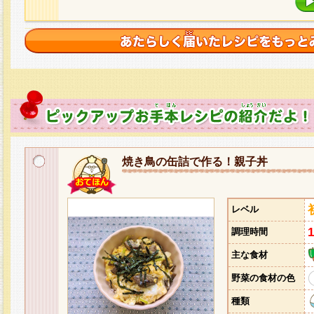
焼き鳥の缶詰で作る！親子丼
レベル
調理時間
主な食材
野菜の食材の色
種類