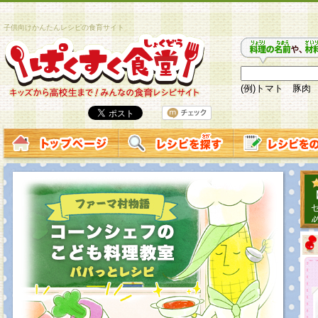
子供向けかんたんレシピの食育サイト
(例)トマト 豚肉