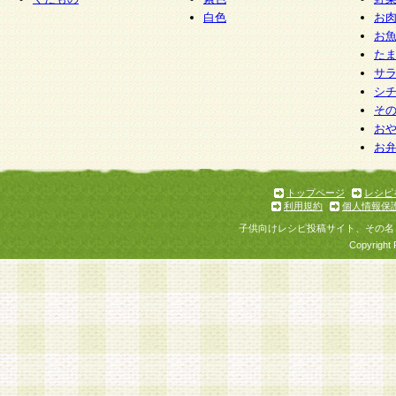
白色
お
お
た
サ
シ
そ
お
お
トップページ
レシピ
利用規約
個人情報保
子供向けレシピ投稿サイト、その名
Copyright 