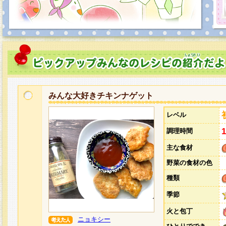
みんな大好きチキンナゲット
レベル
調理時間
主な食材
野菜の食材の色
種類
季節
火と包丁
ニョキシー