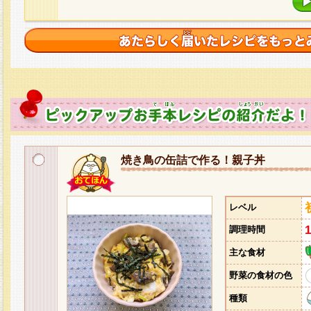
焼き鳥の缶詰で作る！親子丼
レベル
調理時間
主な食材
野菜の食材の色
種類