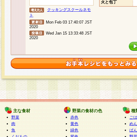
火と包丁
クッキングスクールネモ
ト
Mon Feb 03 17:40:07 JST
2020
Wed Jan 15 13:33:48 JST
2020
主な食材
野菜の食材の色
種
野菜
赤色
ご
肉
黄色
め
魚
緑色
ぱ
くだもの
紫色
野