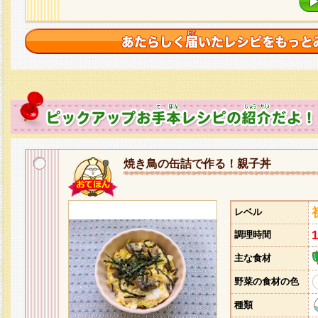
焼き鳥の缶詰で作る！親子丼
レベル
調理時間
主な食材
野菜の食材の色
種類