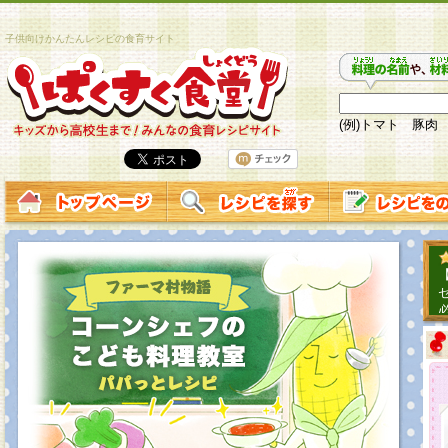
子供向けかんたんレシピの食育サイト
(例)トマト 豚肉