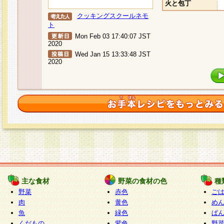
火と包丁
クッキングスクールネモ
ト
Mon Feb 03 17:40:07 JST
2020
Wed Jan 15 13:33:48 JST
2020
主な食材
野菜の食材の色
種
野菜
赤色
ご
肉
黄色
め
魚
緑色
ぱ
くだもの
紫色
野