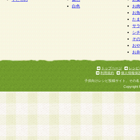
白色
お
お
た
サ
シ
そ
お
お
トップページ
レシピ
利用規約
個人情報保
子供向けレシピ投稿サイト、その名
Copyright 