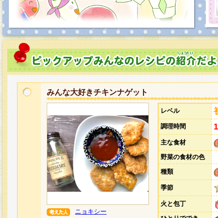
みんな大好きチキンナゲット
レベル
調理時間
主な食材
野菜の食材の色
種類
季節
火と包丁
ニョキシー