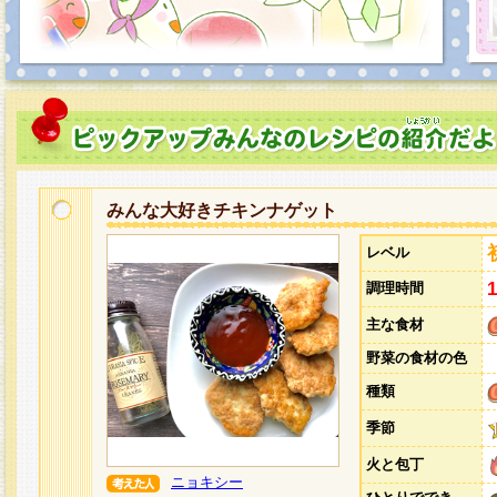
みんな大好きチキンナゲット
レベル
調理時間
主な食材
野菜の食材の色
種類
季節
火と包丁
ニョキシー