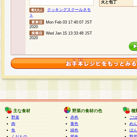
火と包丁
クッキングスクールネモ
ト
Mon Feb 03 17:40:07 JST
2020
Wed Jan 15 13:33:48 JST
2020
主な食材
野菜の食材の色
種
野菜
赤色
ご
肉
黄色
め
魚
緑色
ぱ
くだもの
紫色
野