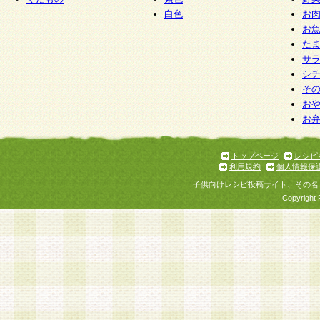
白色
お
お
た
サ
シ
そ
お
お
トップページ
レシピ
利用規約
個人情報保
子供向けレシピ投稿サイト、その名
Copyright 