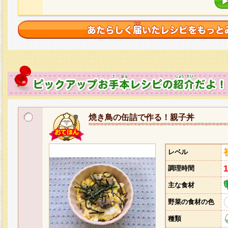
焼き鳥の缶詰で作る！親子丼
レベル
調理時間
主な食材
野菜の食材の色
種類