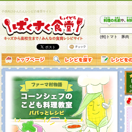
子供向けかんたんレシピの食育サイト
(例)トマト 豚肉