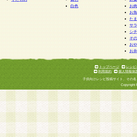
白色
お
お
た
サ
シ
そ
お
お
トップページ
レシピ
利用規約
個人情報保
子供向けレシピ投稿サイト、その名
Copyright 