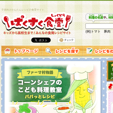
子供向けかんたんレシピの食育サイト
(例)トマト 豚肉