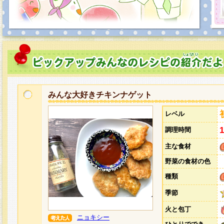
みんな大好きチキンナゲット
レベル
調理時間
主な食材
野菜の食材の色
種類
季節
火と包丁
ニョキシー