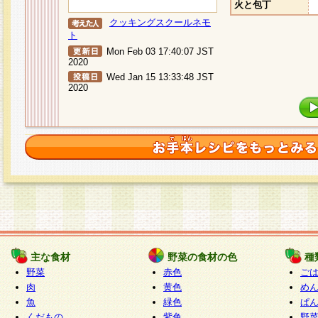
火と包丁
クッキングスクールネモ
ト
Mon Feb 03 17:40:07 JST
2020
Wed Jan 15 13:33:48 JST
2020
主な食材
野菜の食材の色
種
野菜
赤色
ご
肉
黄色
め
魚
緑色
ぱ
くだもの
紫色
野