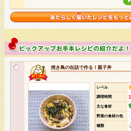
焼き鳥の缶詰で作る！親子丼
レベル
調理時間
主な食材
野菜の食材の色
種類