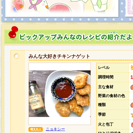
みんな大好きチキンナゲット
レベル
調理時間
主な食材
野菜の食材の色
種類
季節
火と包丁
ニョキシー