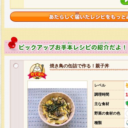
焼き鳥の缶詰で作る！親子丼
レベル
調理時間
主な食材
野菜の食材の色
種類