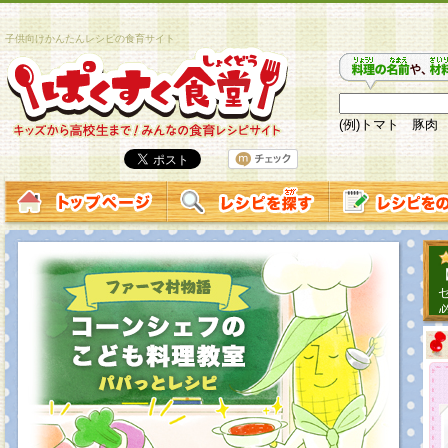
子供向けかんたんレシピの食育サイト
(例)トマト 豚肉