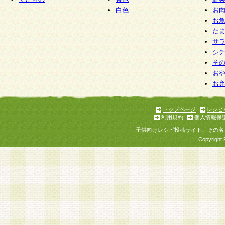
白色
お
お
た
サ
シ
そ
お
お
トップページ
レシピ
利用規約
個人情報保
子供向けレシピ投稿サイト、その名
Copyright 