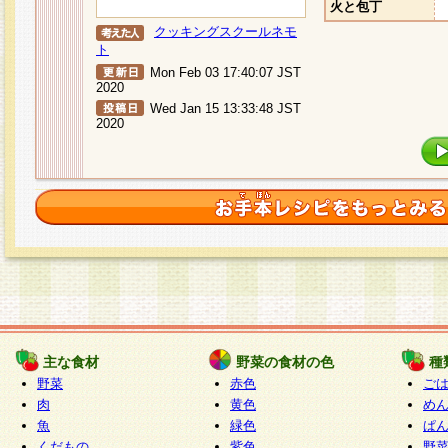
火と包丁
クッキングスクールネモ
ト
Mon Feb 03 17:40:07 JST
2020
Wed Jan 15 13:33:48 JST
2020
主な食材
野菜の食材の色
種
野菜
赤色
ご
肉
黄色
め
魚
緑色
ぱ
くだもの
紫色
野