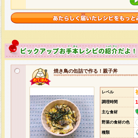
焼き鳥の缶詰で作る！親子丼
レベル
調理時間
主な食材
野菜の食材の色
種類