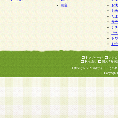
白色
お
お
た
サ
シ
そ
お
お
トップページ
レシピ
利用規約
個人情報保
子供向けレシピ投稿サイト、その名
Copyright 