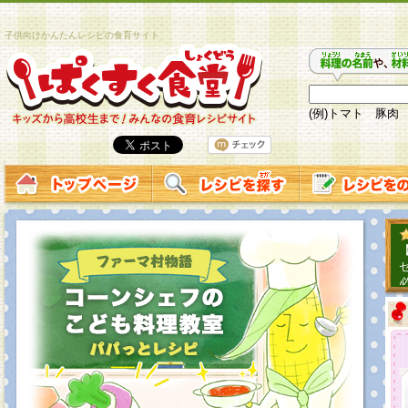
子供向けかんたんレシピの食育サイト
(例)トマト 豚肉