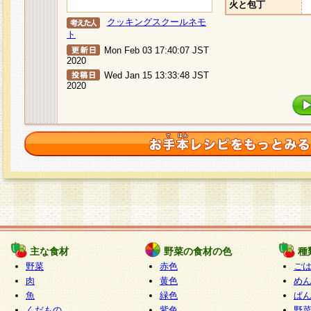
火と包丁
クッキングスクールネモ
ト
Mon Feb 03 17:40:07 JST
2020
Wed Jan 15 13:33:48 JST
2020
主な食材
野菜の食材の色
種
野菜
赤色
ご
肉
黄色
め
魚
緑色
ぱ
くだもの
紫色
野