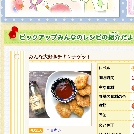
みんな大好きチキンナゲット
レベル
調理時間
主な食材
野菜の食材の色
種類
季節
火と包丁
ニョキシー