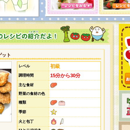
とうございました。次回企画もお楽しみに！
ゲット
初級
レベル
15分から30分
調理時間
主な食材
野菜の食材の色
種類
季節
火と包丁