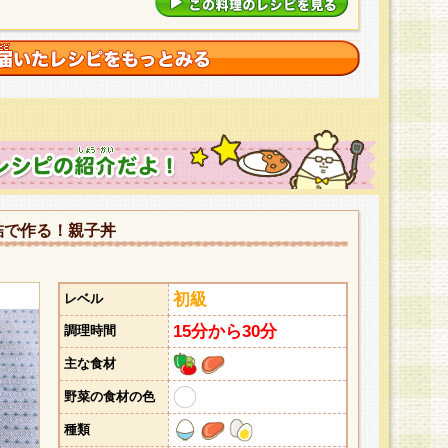
詰で作る！親子丼
初級
レベル
15分から30分
調理時間
主な食材
野菜の食材の色
種類