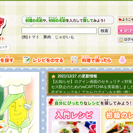
ようこ
(例)トマト 豚肉 じゃがいも
2021/12/27 の更新情報
【お知らせ】ログイン画面のセキュリティ対策
セス防止のためのreCAPTCHAを実装致しまし
必ずチェックをしてからログインをお願い致し
2019/06/04 の更新情報
ファーマ村からコーンシェフが簡単レシピを紹
2018/07/01 の更新情報
チャレンジ企画第三弾！お母さん、お父さんへ
てごはんを作ろう！は終了致しました。たくさ