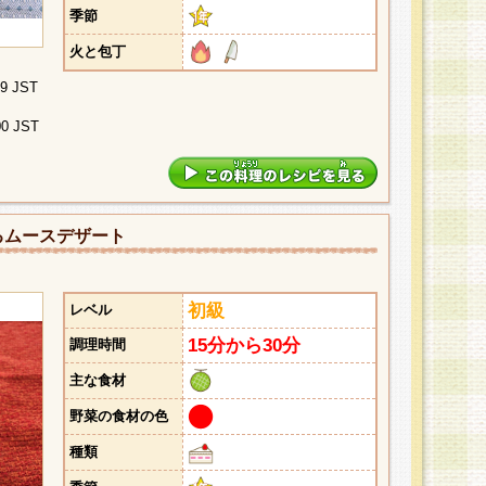
季節
火と包丁
29 JST
00 JST
るムースデザート
初級
レベル
15分から30分
調理時間
主な食材
野菜の食材の色
種類