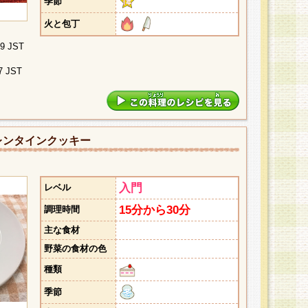
季節
火と包丁
09 JST
7 JST
レンタインクッキー
入門
レベル
15分から30分
調理時間
主な食材
野菜の食材の色
種類
季節