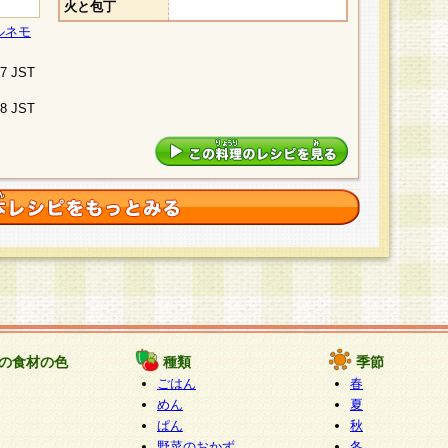
火と包丁
ルネモ
07 JST
48 JST
の食材の色
種類
季節
ごはん
春
めん
夏
ぱん
秋
野菜のおかず
冬