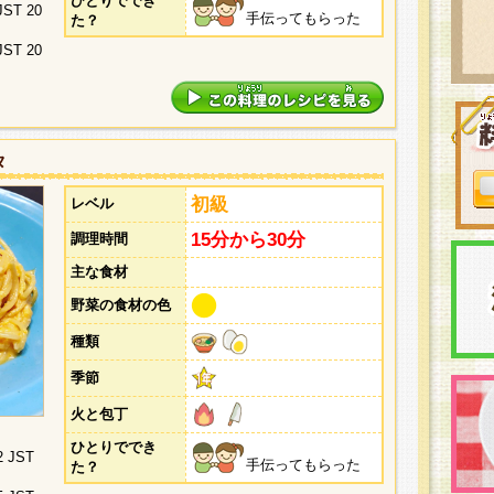
ひとりででき
 JST 20
手伝ってもらった
た？
 JST 20
タ
初級
レベル
15分から30分
調理時間
主な食材
野菜の食材の色
種類
季節
火と包丁
ひとりででき
2 JST
手伝ってもらった
た？