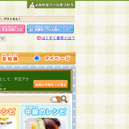
そ、ゲストさん！
ぱくすく食堂とは？
として、不正アク
た。
ます。
介するよ！
こちら
日頃の感謝をこめ
んの投稿、ありが