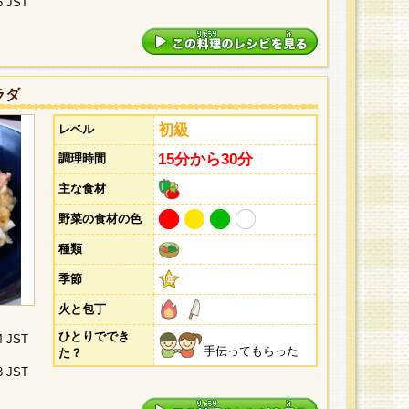
5 JST
ラダ
初級
レベル
15分から30分
調理時間
主な食材
野菜の食材の色
種類
季節
火と包丁
ひとりででき
4 JST
手伝ってもらった
た？
3 JST