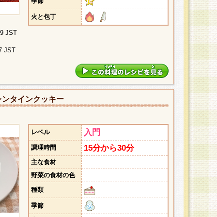
季節
火と包丁
09 JST
7 JST
レンタインクッキー
入門
レベル
15分から30分
調理時間
主な食材
野菜の食材の色
種類
季節