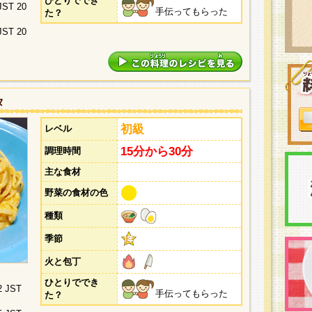
ひとりででき
 JST 20
手伝ってもらった
た？
 JST 20
タ
初級
レベル
15分から30分
調理時間
主な食材
野菜の食材の色
種類
季節
火と包丁
ひとりででき
2 JST
手伝ってもらった
た？