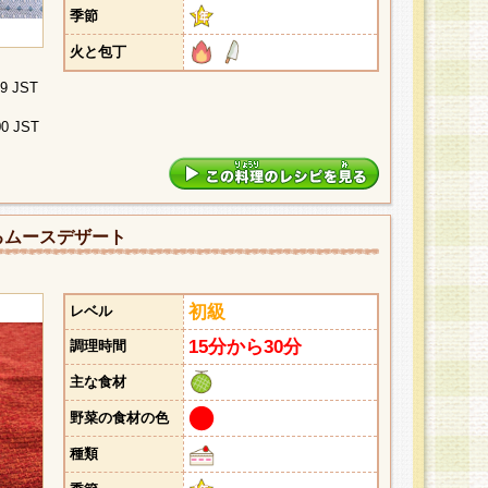
季節
火と包丁
29 JST
00 JST
るムースデザート
初級
レベル
15分から30分
調理時間
主な食材
野菜の食材の色
種類