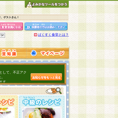
そ、ゲストさん！
ぱくすく食堂とは？
として、不正アク
た。
ます。
介するよ！
こちら
日頃の感謝をこめ
んの投稿、ありが