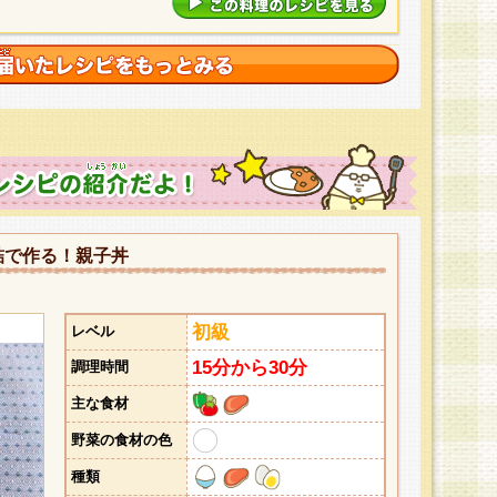
詰で作る！親子丼
初級
レベル
15分から30分
調理時間
主な食材
野菜の食材の色
種類