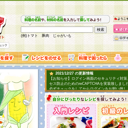
ようこ
(例)トマト 豚肉 じゃがいも
2021/12/27 の更新情報
【お知らせ】ログイン画面のセキュリティ対策
セス防止のためのreCAPTCHAを実装致しまし
必ずチェックをしてからログインをお願い致し
2019/06/04 の更新情報
ファーマ村からコーンシェフが簡単レシピを紹
2018/07/01 の更新情報
チャレンジ企画第三弾！お母さん、お父さんへ
てごはんを作ろう！は終了致しました。たくさ