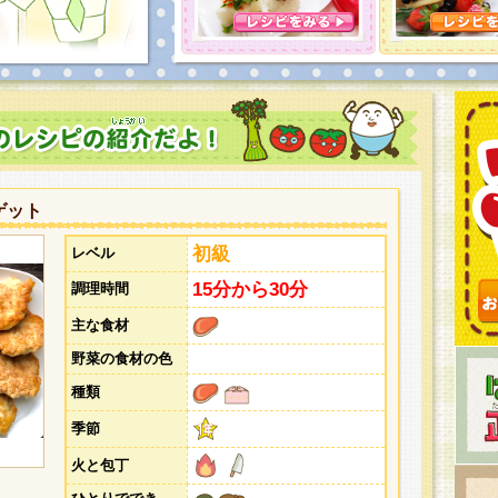
とうございました。次回企画もお楽しみに！
ゲット
初級
レベル
15分から30分
調理時間
主な食材
野菜の食材の色
種類
季節
火と包丁