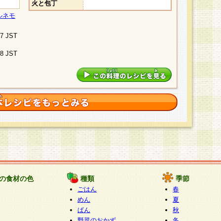
火と包丁
ルネモ
07 JST
48 JST
の食材の色
種類
季節
ごはん
春
めん
夏
ぱん
秋
野菜のおかず
冬