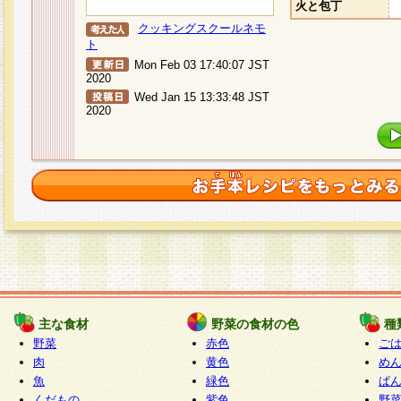
火と包丁
クッキングスクールネモ
ト
Mon Feb 03 17:40:07 JST
2020
Wed Jan 15 13:33:48 JST
2020
主な食材
野菜の食材の色
種
野菜
赤色
ご
肉
黄色
め
魚
緑色
ぱ
くだもの
紫色
野