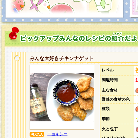
みんな大好きチキンナゲット
レベル
調理時間
主な食材
野菜の食材の色
種類
季節
火と包丁
ニョキシー