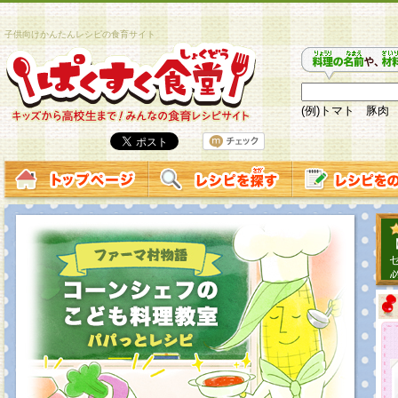
子供向けかんたんレシピの食育サイト
(例)トマト 豚肉