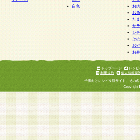
白色
お
お
た
サ
シ
そ
お
お
トップページ
レシピ
利用規約
個人情報保
子供向けレシピ投稿サイト、その名
Copyright 