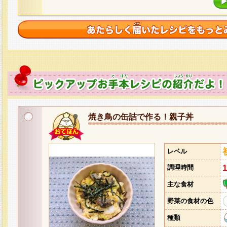
焼き鳥の缶詰で作る！親子丼
レベル
調理時間
主な食材
野菜の食材の色
種類