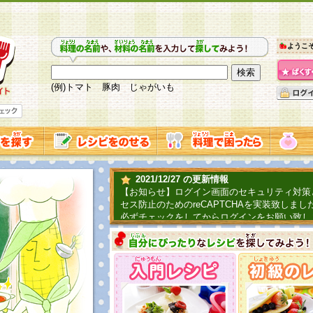
ようこ
(例)トマト 豚肉 じゃがいも
2021/12/27 の更新情報
【お知らせ】ログイン画面のセキュリティ対策
セス防止のためのreCAPTCHAを実装致しまし
必ずチェックをしてからログインをお願い致し
2019/06/04 の更新情報
ファーマ村からコーンシェフが簡単レシピを紹
2018/07/01 の更新情報
チャレンジ企画第三弾！お母さん、お父さんへ
てごはんを作ろう！は終了致しました。たくさ