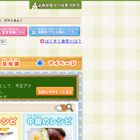
そ、ゲストさん！
ぱくすく食堂とは？
として、不正アク
た。
ます。
介するよ！
こちら
日頃の感謝をこめ
んの投稿、ありが