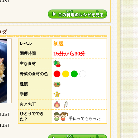
5 JST
ラダ
初級
レベル
15分から30分
調理時間
主な食材
野菜の食材の色
種類
季節
火と包丁
ひとりででき
4 JST
手伝ってもらった
た？
3 JST