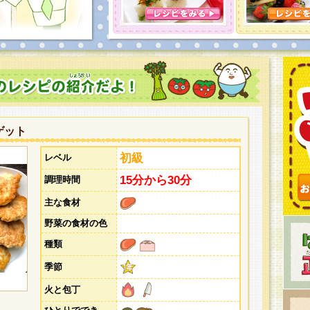
とうございました。次回企画もお楽しみに！
ゲット
初級
レベル
15分から30分
調理時間
主な食材
野菜の食材の色
種類
季節
火と包丁