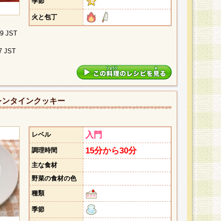
季節
火と包丁
09 JST
7 JST
レンタインクッキー
入門
レベル
15分から30分
調理時間
主な食材
野菜の食材の色
種類
季節