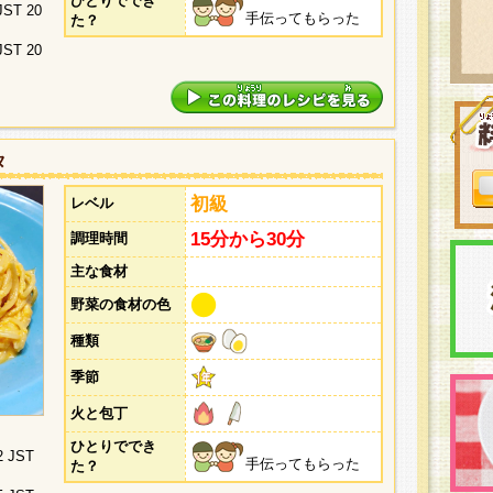
ひとりででき
 JST 20
手伝ってもらった
た？
 JST 20
タ
初級
レベル
15分から30分
調理時間
主な食材
野菜の食材の色
種類
季節
火と包丁
ひとりででき
2 JST
手伝ってもらった
た？