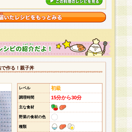
詰で作る！親子丼
初級
レベル
15分から30分
調理時間
主な食材
野菜の食材の色
種類