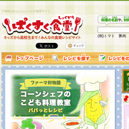
子供向けかんたんレシピの食育サイト
(例)トマト 豚肉