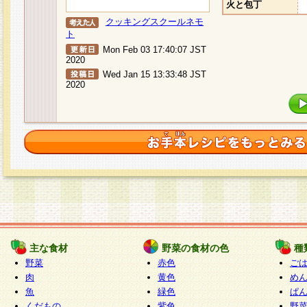
火と包丁
クッキングスクールネモ
ト
Mon Feb 03 17:40:07 JST
2020
Wed Jan 15 13:33:48 JST
2020
主な食材
野菜の食材の色
種
野菜
赤色
ご
肉
黄色
め
魚
緑色
ぱ
くだもの
紫色
野