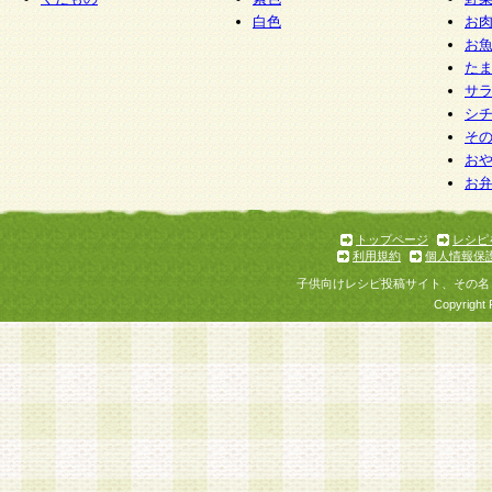
白色
お
お
た
サ
シ
そ
お
お
トップページ
レシピ
利用規約
個人情報保
子供向けレシピ投稿サイト、その名
Copyright 