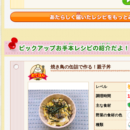
焼き鳥の缶詰で作る！親子丼
レベル
調理時間
主な食材
野菜の食材の色
種類