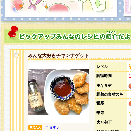
みんな大好きチキンナゲット
レベル
調理時間
主な食材
野菜の食材の色
種類
季節
火と包丁
ニョキシー