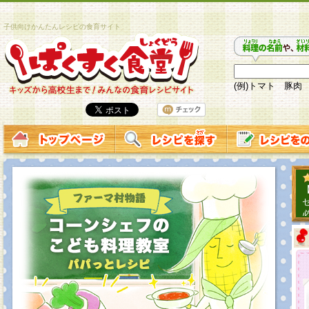
子供向けかんたんレシピの食育サイト
(例)トマト 豚肉