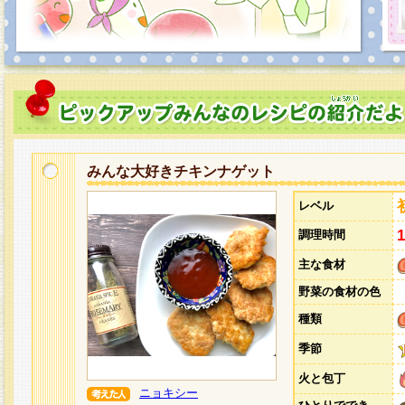
みんな大好きチキンナゲット
レベル
調理時間
主な食材
野菜の食材の色
種類
季節
火と包丁
ニョキシー