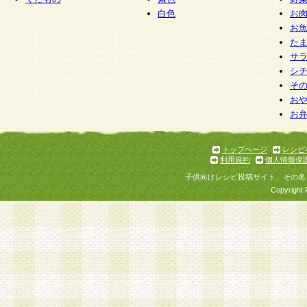
白色
お
お
た
サ
シ
そ
お
お
トップページ
レシピ
利用規約
個人情報保
子供向けレシピ投稿サイト、その名
Copyright 