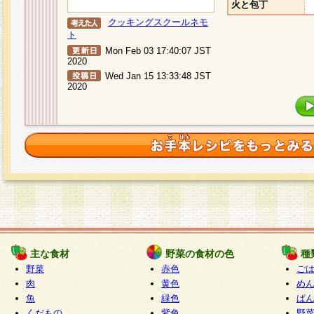
火と包丁
クッキングスクールネモ
ト
Mon Feb 03 17:40:07 JST
2020
Wed Jan 15 13:33:48 JST
2020
主な食材
野菜の食材の色
種
野菜
赤色
ご
肉
黄色
め
魚
緑色
ぱ
くだもの
紫色
野