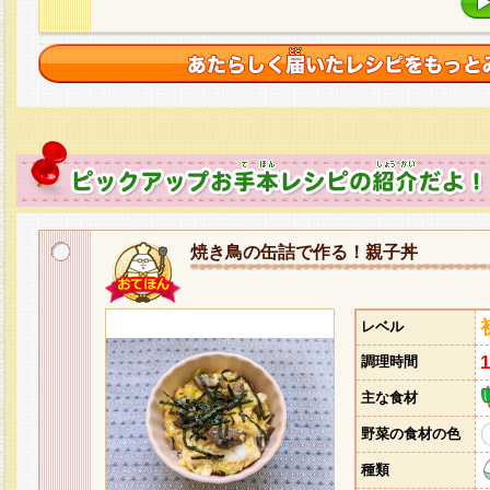
焼き鳥の缶詰で作る！親子丼
レベル
調理時間
主な食材
野菜の食材の色
種類