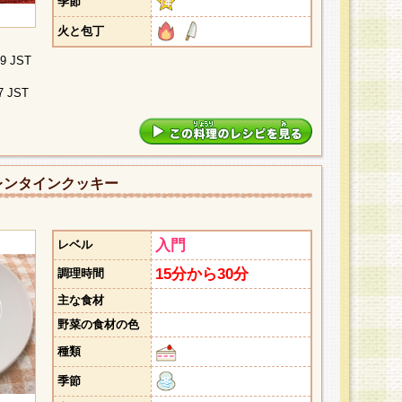
季節
火と包丁
09 JST
7 JST
レンタインクッキー
入門
レベル
15分から30分
調理時間
主な食材
野菜の食材の色
種類
季節