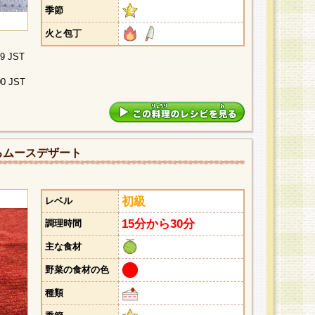
季節
火と包丁
29 JST
00 JST
るムースデザート
初級
レベル
15分から30分
調理時間
主な食材
野菜の食材の色
種類