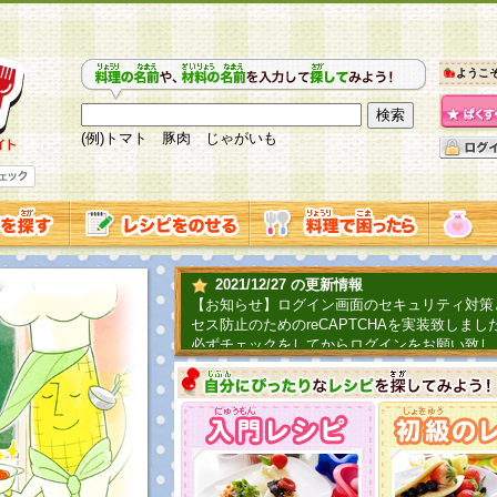
ようこ
(例)トマト 豚肉 じゃがいも
2021/12/27 の更新情報
【お知らせ】ログイン画面のセキュリティ対策
セス防止のためのreCAPTCHAを実装致しまし
必ずチェックをしてからログインをお願い致し
2019/06/04 の更新情報
ファーマ村からコーンシェフが簡単レシピを紹
2018/07/01 の更新情報
チャレンジ企画第三弾！お母さん、お父さんへ
てごはんを作ろう！は終了致しました。たくさ