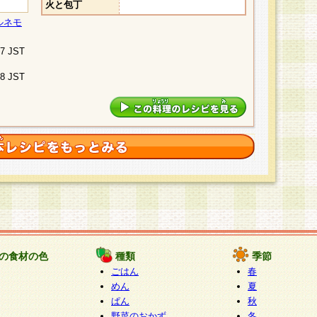
火と包丁
ルネモ
07 JST
48 JST
の食材の色
種類
季節
ごはん
春
めん
夏
ぱん
秋
野菜のおかず
冬