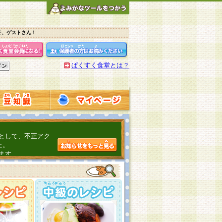
そ、ゲストさん！
ぱくすく食堂とは？
として、不正アク
た。
ます。
介するよ！
こちら
日頃の感謝をこめ
んの投稿、ありが