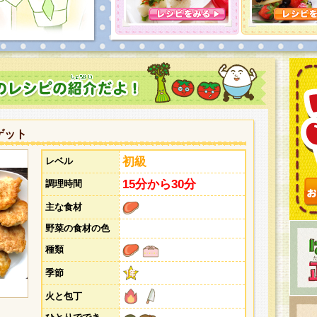
とうございました。次回企画もお楽しみに！
ゲット
初級
レベル
15分から30分
調理時間
主な食材
野菜の食材の色
種類
季節
火と包丁