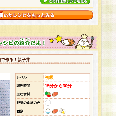
詰で作る！親子丼
初級
レベル
15分から30分
調理時間
主な食材
野菜の食材の色
種類