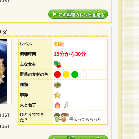
5 JST
ラダ
初級
レベル
15分から30分
調理時間
主な食材
野菜の食材の色
種類
季節
火と包丁
ひとりででき
4 JST
手伝ってもらった
た？
3 JST