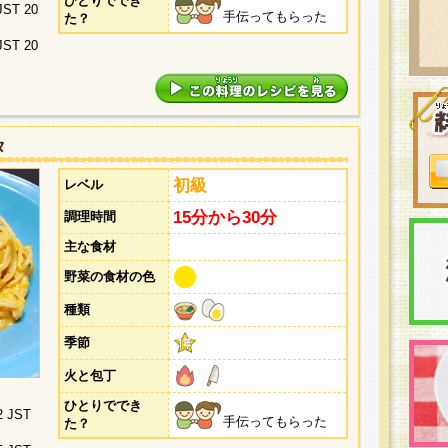
ひとりででき
 JST 20
手伝ってもらった
た？
 JST 20
タ
初級
レベル
15分から30分
調理時間
主な食材
野菜の食材の色
種類
季節
火と包丁
ひとりででき
2 JST
手伝ってもらった
た？