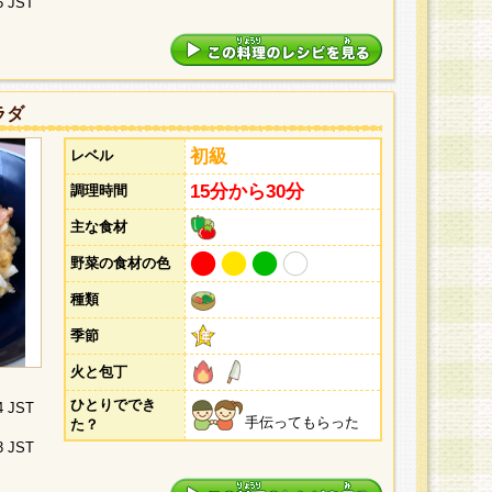
5 JST
ラダ
初級
レベル
15分から30分
調理時間
主な食材
野菜の食材の色
種類
季節
火と包丁
ひとりででき
4 JST
手伝ってもらった
た？
3 JST