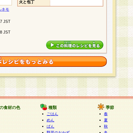
火と包丁
ルネモ
07 JST
48 JST
の食材の色
種類
季節
ごはん
春
めん
夏
ぱん
秋
野菜のおかず
冬