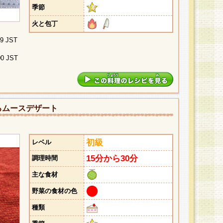
季節
火と包丁
29 JST
00 JST
るムースデザート
初級
レベル
15分から30分
調理時間
主な食材
野菜の食材の色
種類