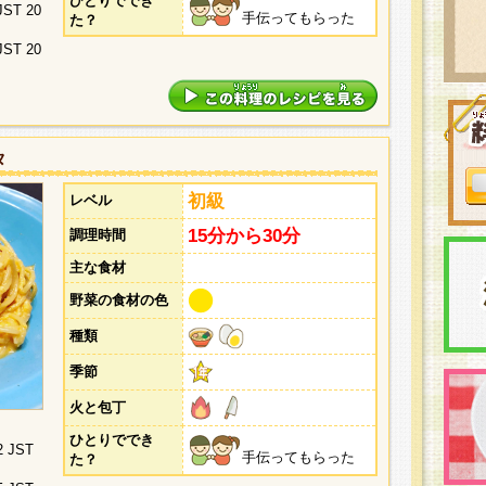
ひとりででき
 JST 20
手伝ってもらった
た？
 JST 20
タ
初級
レベル
15分から30分
調理時間
主な食材
野菜の食材の色
種類
季節
火と包丁
ひとりででき
2 JST
手伝ってもらった
た？