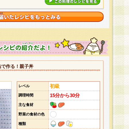
詰で作る！親子丼
初級
レベル
15分から30分
調理時間
主な食材
野菜の食材の色
種類