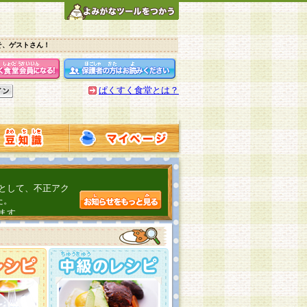
そ、ゲストさん！
ぱくすく食堂とは？
として、不正アク
た。
ます。
介するよ！
こちら
日頃の感謝をこめ
んの投稿、ありが