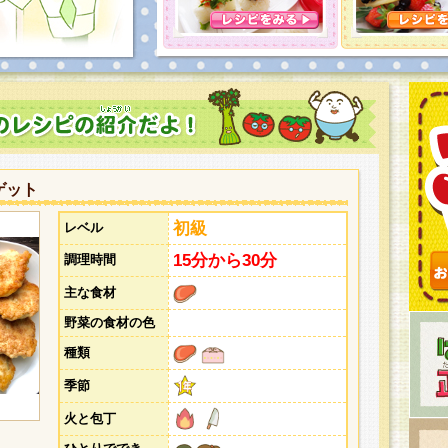
とうございました。次回企画もお楽しみに！
ゲット
初級
レベル
15分から30分
調理時間
主な食材
野菜の食材の色
種類
季節
火と包丁