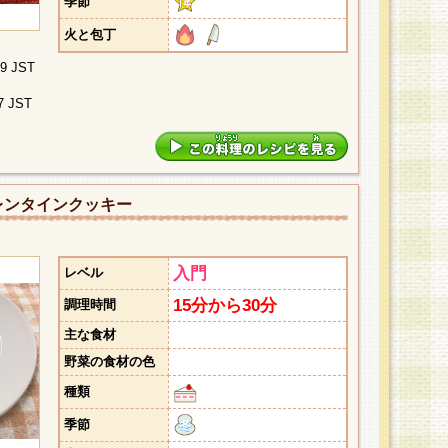
季節
火と包丁
09 JST
7 JST
レンタインクッキー
入門
レベル
15分から30分
調理時間
主な食材
野菜の食材の色
種類
季節