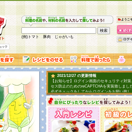
ようこ
(例)トマト 豚肉 じゃがいも
2021/12/27 の更新情報
【お知らせ】ログイン画面のセキュリティ対策
セス防止のためのreCAPTCHAを実装致しまし
必ずチェックをしてからログインをお願い致し
2019/06/04 の更新情報
ファーマ村からコーンシェフが簡単レシピを紹
2018/07/01 の更新情報
チャレンジ企画第三弾！お母さん、お父さんへ
てごはんを作ろう！は終了致しました。たくさ