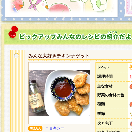
みんな大好きチキンナゲット
レベル
調理時間
主な食材
野菜の食材の色
種類
季節
火と包丁
ニョキシー