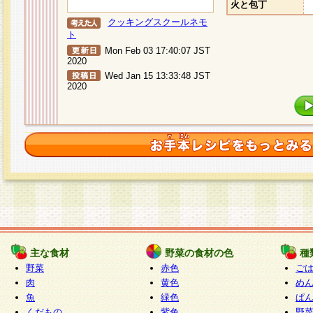
火と包丁
クッキングスクールネモ
ト
Mon Feb 03 17:40:07 JST
2020
Wed Jan 15 13:33:48 JST
2020
主な食材
野菜の食材の色
種
野菜
赤色
ご
肉
黄色
め
魚
緑色
ぱ
くだもの
紫色
野