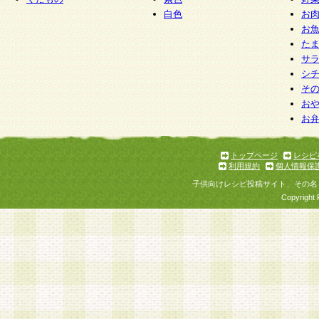
白色
お
お
た
サ
シ
そ
お
お
トップページ
レシピ
利用規約
個人情報保
子供向けレシピ投稿サイト、その名
Copyright 