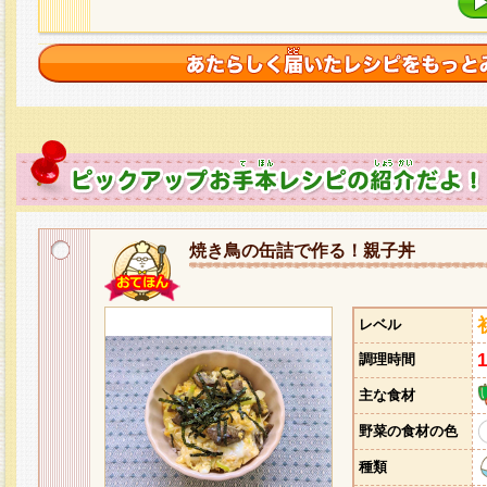
焼き鳥の缶詰で作る！親子丼
レベル
調理時間
主な食材
野菜の食材の色
種類