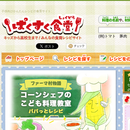
子供向けかんたんレシピの食育サイト
(例)トマト 豚肉