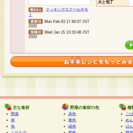
火と包丁
クッキングスクールネモ
ト
Mon Feb 03 17:40:07 JST
2020
Wed Jan 15 13:33:48 JST
2020
主な食材
野菜の食材の色
種
野菜
赤色
ご
肉
黄色
め
魚
緑色
ぱ
くだもの
紫色
野