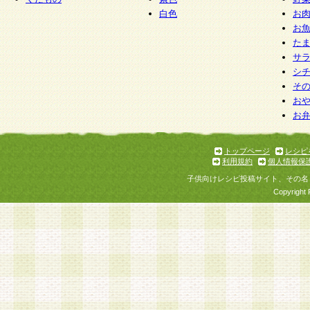
白色
お
お
た
サ
シ
そ
お
お
トップページ
レシピ
利用規約
個人情報保
子供向けレシピ投稿サイト、その名
Copyright 