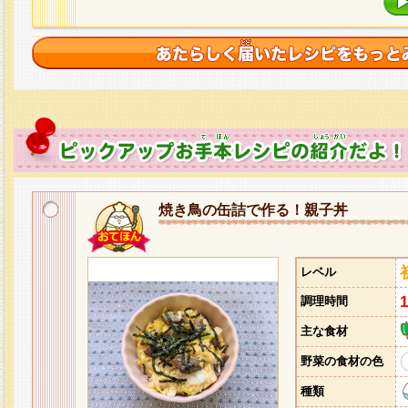
焼き鳥の缶詰で作る！親子丼
レベル
調理時間
主な食材
野菜の食材の色
種類