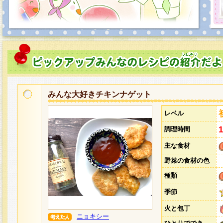
みんな大好きチキンナゲット
レベル
調理時間
主な食材
野菜の食材の色
種類
季節
火と包丁
ニョキシー