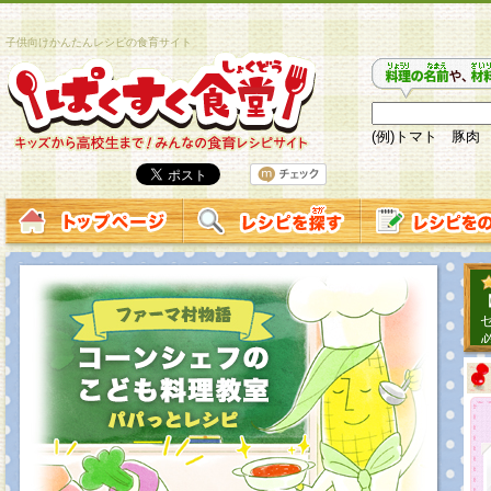
子供向けかんたんレシピの食育サイト
(例)トマト 豚肉