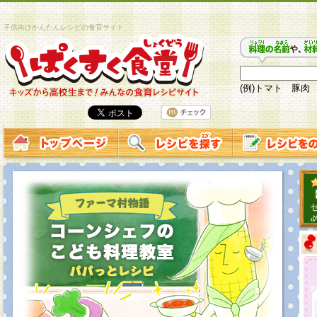
子供向けかんたんレシピの食育サイト
(例)トマト 豚肉