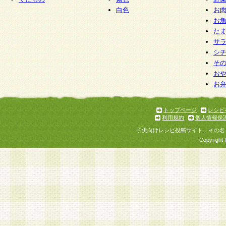
白色
お
お
た
サ
シ
そ
お
お
トップページ
レシピ
利用規約
個人情報保
子供向けレシピ投稿サイト、その名
Copyright 