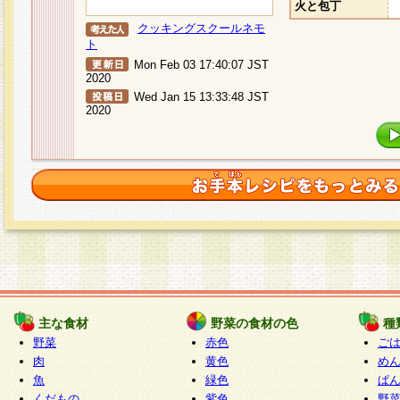
火と包丁
クッキングスクールネモ
ト
Mon Feb 03 17:40:07 JST
2020
Wed Jan 15 13:33:48 JST
2020
主な食材
野菜の食材の色
種
野菜
赤色
ご
肉
黄色
め
魚
緑色
ぱ
くだもの
紫色
野