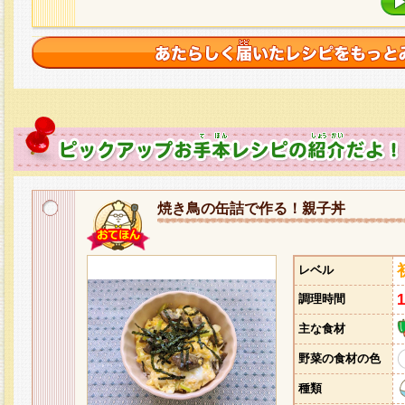
焼き鳥の缶詰で作る！親子丼
レベル
調理時間
主な食材
野菜の食材の色
種類