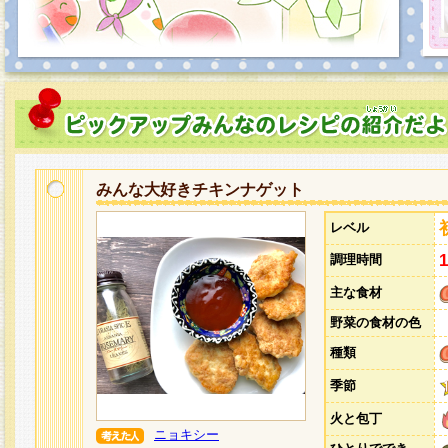
みんな大好きチキンナゲット
レベル
調理時間
主な食材
野菜の食材の色
種類
季節
火と包丁
ニョキシー