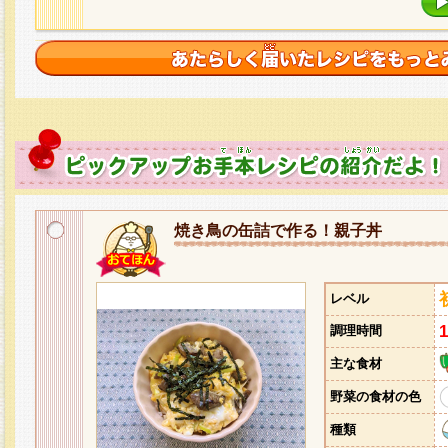
焼き鳥の缶詰で作る！親子丼
レベル
調理時間
主な食材
野菜の食材の色
種類