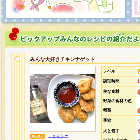
みんな大好きチキンナゲット
レベル
調理時間
主な食材
野菜の食材の色
種類
季節
火と包丁
ニョキシー