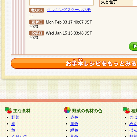
火と包丁
クッキングスクールネモ
ト
Mon Feb 03 17:40:07 JST
2020
Wed Jan 15 13:33:48 JST
2020
主な食材
野菜の食材の色
種
野菜
赤色
ご
肉
黄色
め
魚
緑色
ぱ
くだもの
紫色
野