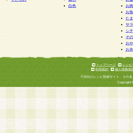
白色
お
お
た
サ
シ
そ
お
お
トップページ
レシピ
利用規約
個人情報保
子供向けレシピ投稿サイト、その名
Copyright 