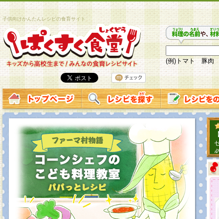
子供向けかんたんレシピの食育サイト
(例)トマト 豚肉