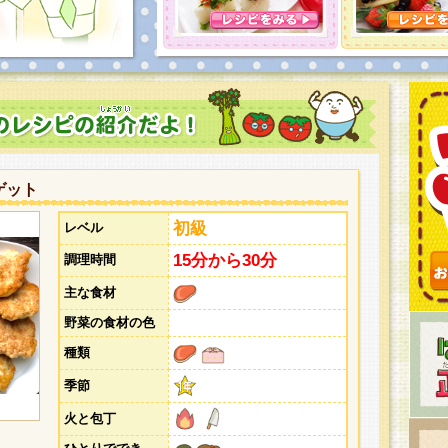
とうございました。次回企画もお楽しみに！
ゲット
初級
レベル
15分から30分
調理時間
主な食材
野菜の食材の色
種類
季節
火と包丁