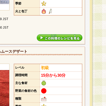
季節
火と包丁
29 JST
00 JST
るムースデザート
初級
レベル
15分から30分
調理時間
主な食材
野菜の食材の色
種類