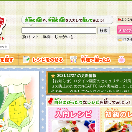
ようこ
(例)トマト 豚肉 じゃがいも
2021/12/27 の更新情報
【お知らせ】ログイン画面のセキュリティ対策
セス防止のためのreCAPTCHAを実装致しまし
必ずチェックをしてからログインをお願い致し
2019/06/04 の更新情報
ファーマ村からコーンシェフが簡単レシピを紹
2018/07/01 の更新情報
チャレンジ企画第三弾！お母さん、お父さんへ
てごはんを作ろう！は終了致しました。たくさ