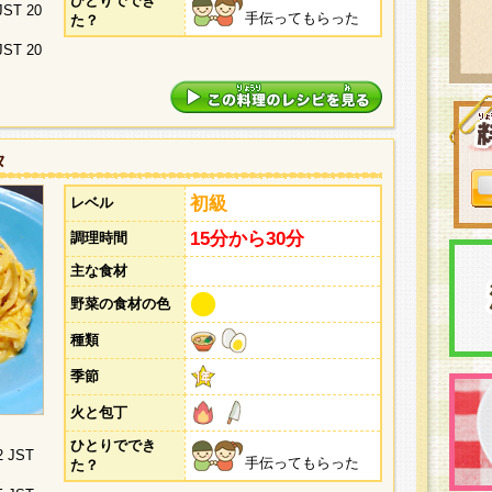
ひとりででき
 JST 20
手伝ってもらった
た？
 JST 20
タ
初級
レベル
15分から30分
調理時間
主な食材
野菜の食材の色
種類
季節
火と包丁
ひとりででき
2 JST
手伝ってもらった
た？