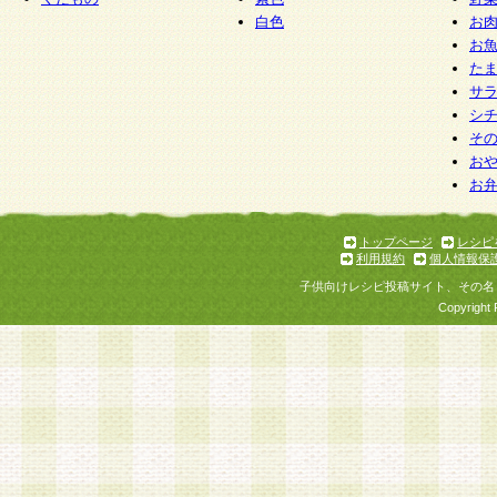
白色
お
お
た
サ
シ
そ
お
お
トップページ
レシピ
利用規約
個人情報保
子供向けレシピ投稿サイト、その名
Copyright 