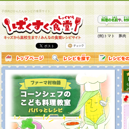
子供向けかんたんレシピの食育サイト
(例)トマト 豚肉