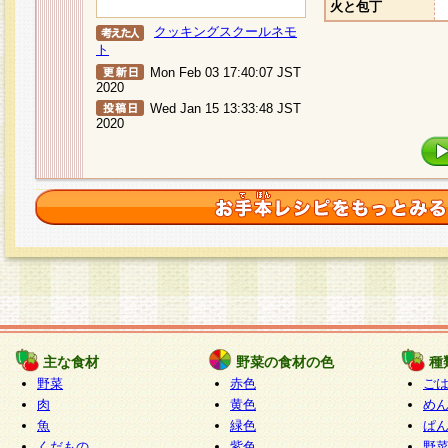
火と包丁
クッキングスクールネモ
ト
Mon Feb 03 17:40:07 JST
2020
Wed Jan 15 13:33:48 JST
2020
主な食材
野菜の食材の色
種
野菜
赤色
ご
肉
黄色
め
魚
緑色
ぱ
くだもの
紫色
野