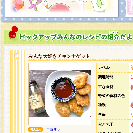
みんな大好きチキンナゲット
レベル
調理時間
主な食材
野菜の食材の色
種類
季節
火と包丁
ニョキシー