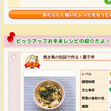
焼き鳥の缶詰で作る！親子丼
レベル
調理時間
主な食材
野菜の食材の色
種類