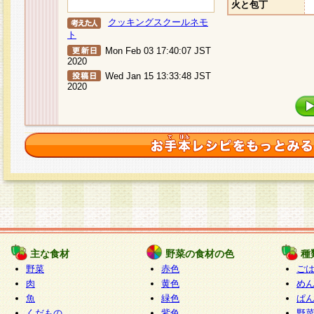
火と包丁
クッキングスクールネモ
ト
Mon Feb 03 17:40:07 JST
2020
Wed Jan 15 13:33:48 JST
2020
主な食材
野菜の食材の色
種
野菜
赤色
ご
肉
黄色
め
魚
緑色
ぱ
くだもの
紫色
野