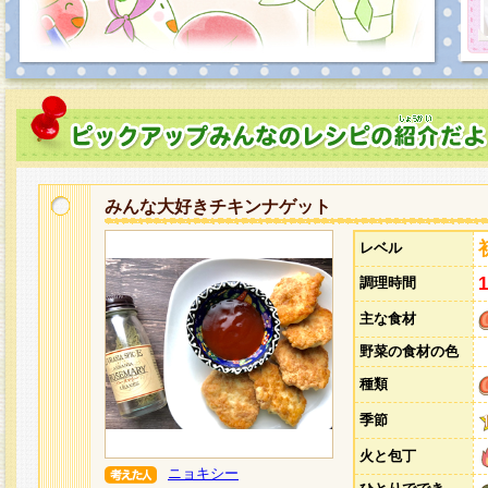
みんな大好きチキンナゲット
レベル
調理時間
主な食材
野菜の食材の色
種類
季節
火と包丁
ニョキシー