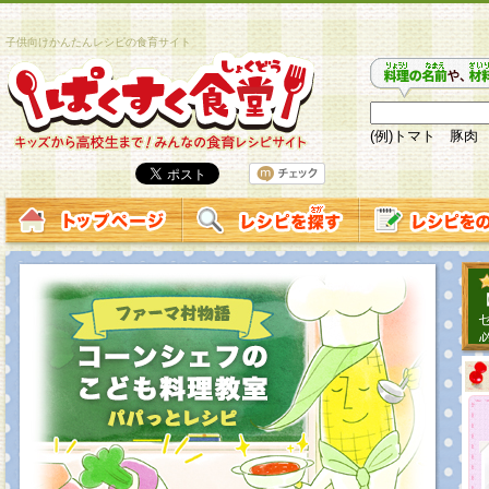
子供向けかんたんレシピの食育サイト
(例)トマト 豚肉