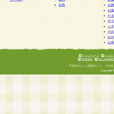
白色
お
お
た
サ
シ
そ
お
お
トップページ
レシピ
利用規約
個人情報保
子供向けレシピ投稿サイト、その名
Copyright 