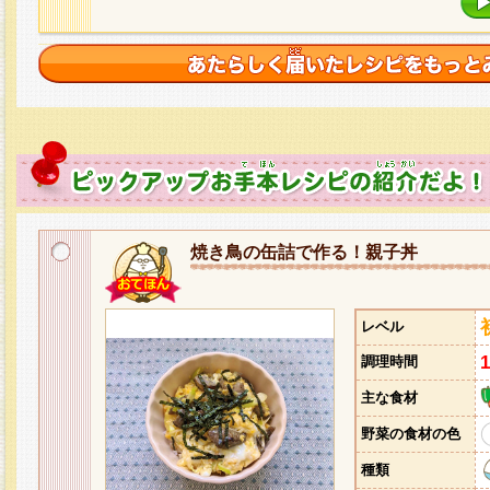
焼き鳥の缶詰で作る！親子丼
レベル
調理時間
主な食材
野菜の食材の色
種類