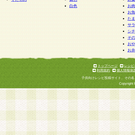
白色
お
お
た
サ
シ
そ
お
お
トップページ
レシピ
利用規約
個人情報保
子供向けレシピ投稿サイト、その名
Copyright 