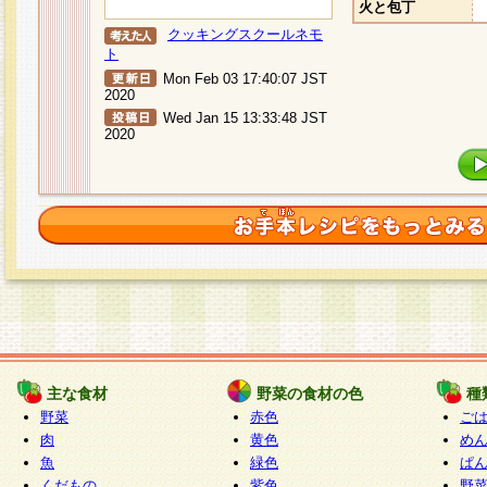
火と包丁
クッキングスクールネモ
ト
Mon Feb 03 17:40:07 JST
2020
Wed Jan 15 13:33:48 JST
2020
主な食材
野菜の食材の色
種
野菜
赤色
ご
肉
黄色
め
魚
緑色
ぱ
くだもの
紫色
野