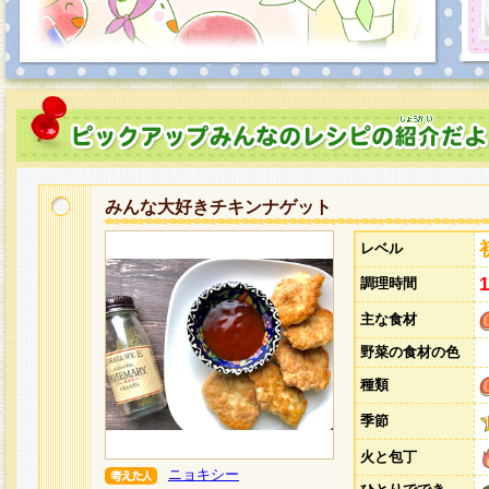
みんな大好きチキンナゲット
レベル
調理時間
主な食材
野菜の食材の色
種類
季節
火と包丁
ニョキシー