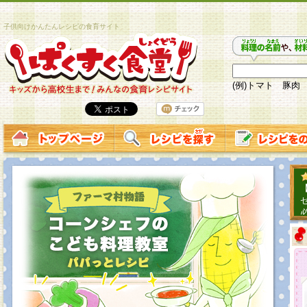
子供向けかんたんレシピの食育サイト
(例)トマト 豚肉