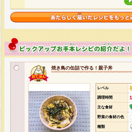
焼き鳥の缶詰で作る！親子丼
レベル
調理時間
主な食材
野菜の食材の色
種類