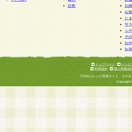
白色
お
お
た
サ
シ
そ
お
お
トップページ
レシピ
利用規約
個人情報保
子供向けレシピ投稿サイト、その名
Copyright 