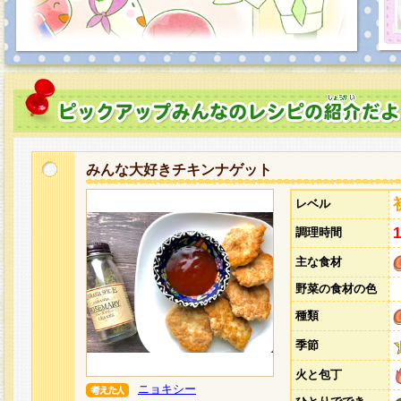
みんな大好きチキンナゲット
レベル
調理時間
主な食材
野菜の食材の色
種類
季節
火と包丁
ニョキシー