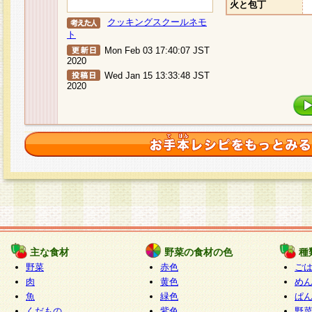
火と包丁
クッキングスクールネモ
ト
Mon Feb 03 17:40:07 JST
2020
Wed Jan 15 13:33:48 JST
2020
主な食材
野菜の食材の色
種
野菜
赤色
ご
肉
黄色
め
魚
緑色
ぱ
くだもの
紫色
野