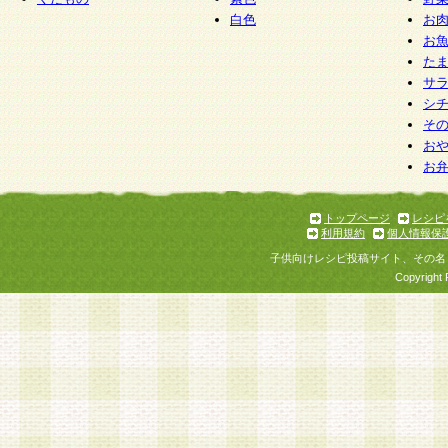
白色
お
お
た
サ
シ
そ
お
お
トップページ
レシピ
利用規約
個人情報保
子供向けレシピ投稿サイト、その名
Copyright 