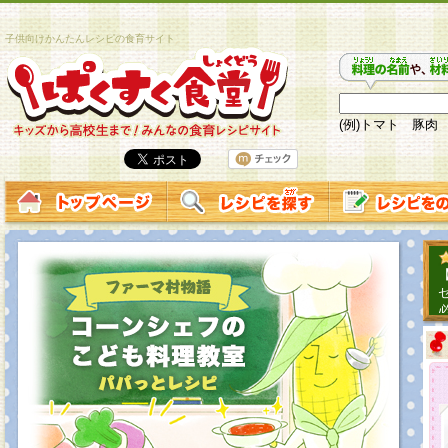
子供向けかんたんレシピの食育サイト
(例)トマト 豚肉