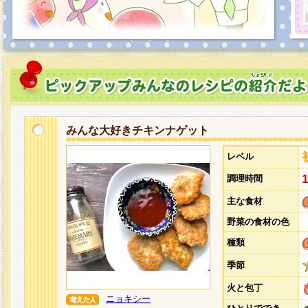
みんな大好きチキンナゲット
レベル
調理時間
主な食材
野菜の食材の色
種類
季節
火と包丁
ニョキシー