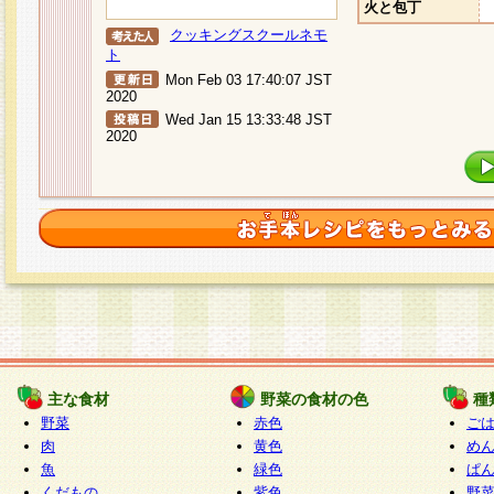
火と包丁
クッキングスクールネモ
ト
Mon Feb 03 17:40:07 JST
2020
Wed Jan 15 13:33:48 JST
2020
主な食材
野菜の食材の色
種
野菜
赤色
ご
肉
黄色
め
魚
緑色
ぱ
くだもの
紫色
野