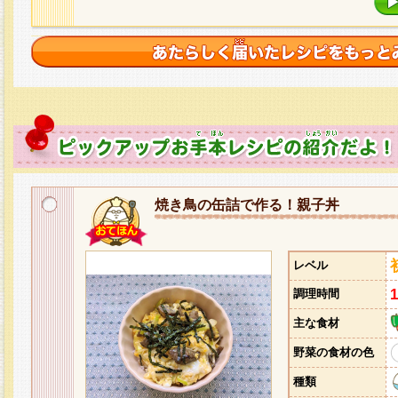
焼き鳥の缶詰で作る！親子丼
レベル
調理時間
主な食材
野菜の食材の色
種類