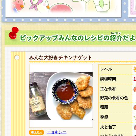
みんな大好きチキンナゲット
レベル
調理時間
主な食材
野菜の食材の色
種類
季節
火と包丁
ニョキシー