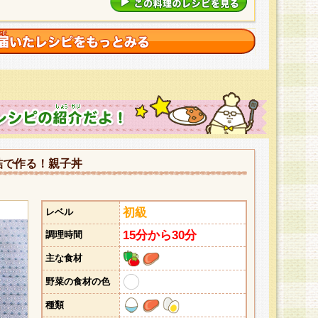
詰で作る！親子丼
初級
レベル
15分から30分
調理時間
主な食材
野菜の食材の色
種類