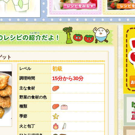
とうございました。次回企画もお楽しみに！
ゲット
初級
レベル
15分から30分
調理時間
主な食材
野菜の食材の色
種類
季節
火と包丁