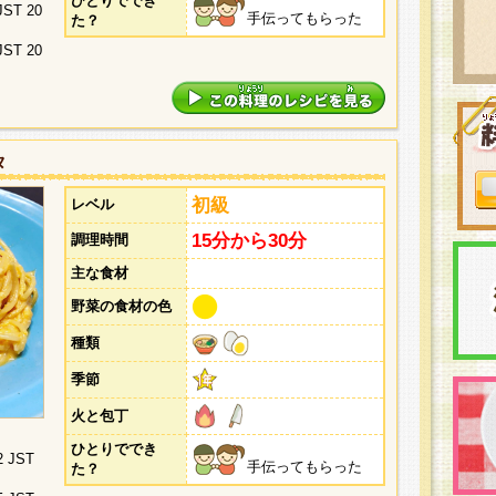
ひとりででき
 JST 20
手伝ってもらった
た？
 JST 20
タ
初級
レベル
15分から30分
調理時間
主な食材
野菜の食材の色
種類
季節
火と包丁
ひとりででき
2 JST
手伝ってもらった
た？