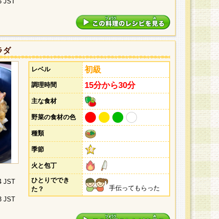
5 JST
ラダ
初級
レベル
15分から30分
調理時間
主な食材
野菜の食材の色
種類
季節
火と包丁
ひとりででき
4 JST
手伝ってもらった
た？
3 JST