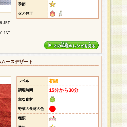
季節
火と包丁
29 JST
00 JST
るムースデザート
初級
レベル
15分から30分
調理時間
主な食材
野菜の食材の色
種類