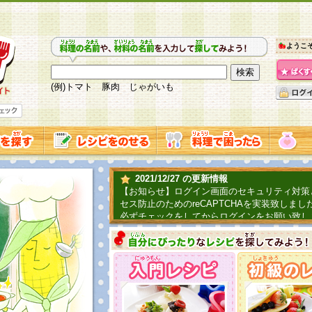
ようこ
(例)トマト 豚肉 じゃがいも
2021/12/27 の更新情報
【お知らせ】ログイン画面のセキュリティ対策
セス防止のためのreCAPTCHAを実装致しまし
必ずチェックをしてからログインをお願い致し
2019/06/04 の更新情報
ファーマ村からコーンシェフが簡単レシピを紹
2018/07/01 の更新情報
チャレンジ企画第三弾！お母さん、お父さんへ
てごはんを作ろう！は終了致しました。たくさ