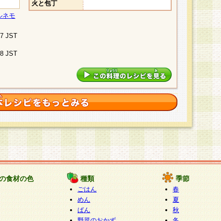
火と包丁
ルネモ
07 JST
48 JST
の食材の色
種類
季節
ごはん
春
めん
夏
ぱん
秋
野菜のおかず
冬