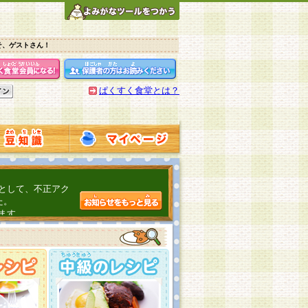
そ、ゲストさん！
ぱくすく食堂とは？
として、不正アク
た。
ます。
介するよ！
こちら
日頃の感謝をこめ
んの投稿、ありが