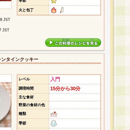
季節
火と包丁
09 JST
7 JST
レンタインクッキー
入門
レベル
15分から30分
調理時間
主な食材
野菜の食材の色
種類
季節