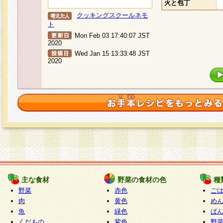
火と包丁
クッキングスクールネモ
ト
Mon Feb 03 17:40:07 JST
2020
Wed Jan 15 13:33:48 JST
2020
主な食材
野菜の食材の色
種
野菜
赤色
ご
肉
黄色
め
魚
緑色
ぱ
くだもの
紫色
野