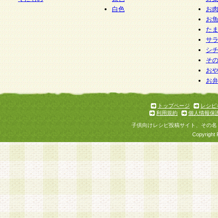
白色
お
お
た
サ
シ
そ
お
お
トップページ
レシピ
利用規約
個人情報保
子供向けレシピ投稿サイト、その名
Copyright 