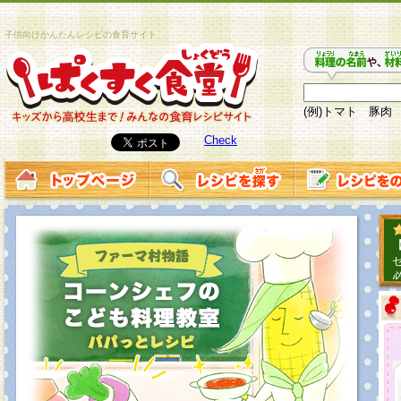
子供向けかんたんレシピの食育サイト
(例)トマト 豚肉
Check