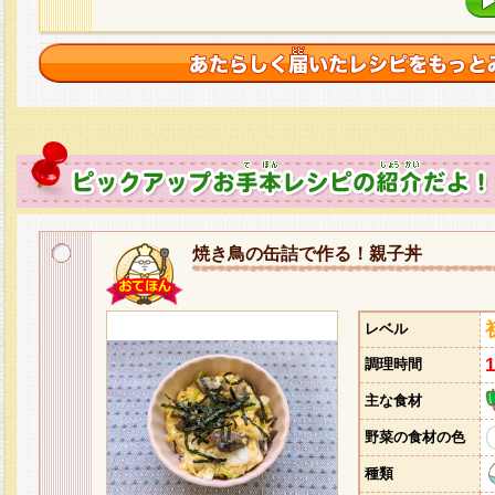
焼き鳥の缶詰で作る！親子丼
レベル
調理時間
主な食材
野菜の食材の色
種類